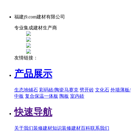
福建j9.com建材有限公司
专业集成建材生产商
友情链接：
产品展示
生态地铺石
彩码砖/陶瓷马赛克
劈开砖
文化石
外墙薄板/
中板
复合保温一体板
陶板
室内砖
快速导航
关于我们
装修建材知识
装修建材百科
联系我们