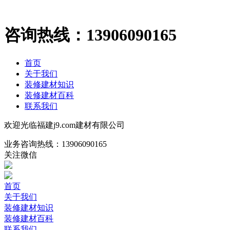
咨询热线：
13906090165
首页
关于我们
装修建材知识
装修建材百科
联系我们
欢迎光临福建j9.com建材有限公司
业务咨询热线：
13906090165
关注微信
首页
关于我们
装修建材知识
装修建材百科
联系我们