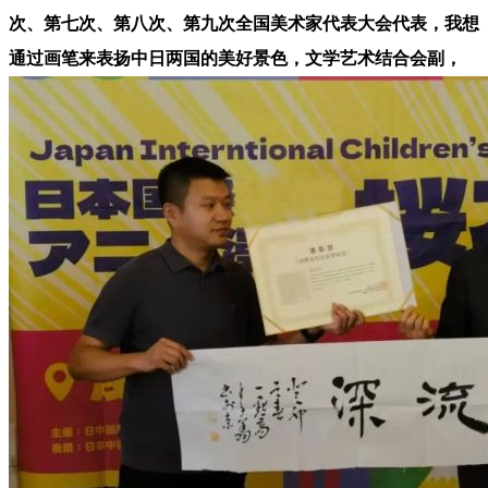
次、第七次、第八次、第九次全国美术家代表大会代表，我想
通过画笔来表扬中日两国的美好景色，文学艺术结合会副，