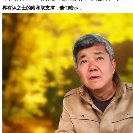
界有识之士的附和取支撑，他们暗示，