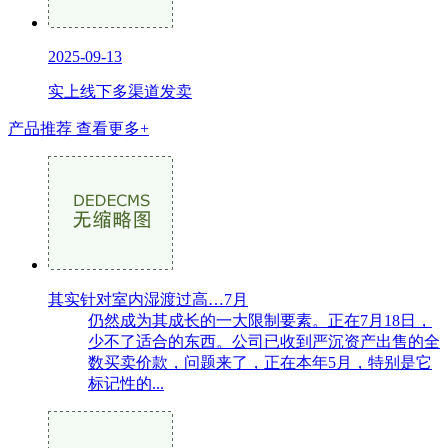
2025-09-13
实上线下多渠道发卖
产品推荐
查看更多+
其实针对室内湿渡过高…7月
仍然成为其成长的一大限制要素。正在7月18日，
少不了适合的东西。公司已收到严沉资产出售的全
数买卖价款，问题来了，正在本年5月，特别是它
标记性的...