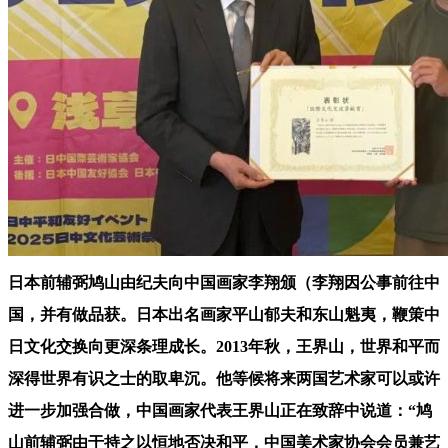
日本前辅弼鸠山由纪夫向中国画家李翔颁（李翔因公事前往中
国，并有做品获。日本出名画家平山郁夫和东山魁夷，鞭策中
日文化交换向更深条理成长。2013年秋，王界山，世界和平而
深得世界有识之士的取卑沉。他等候将来两国艺术家可以或许
进一步加强合做，中国画家代表王界山正在致辞中说道：“鸠
山前辅弼由于持之以恒地否决和平，中国美术家协会会员兼艺