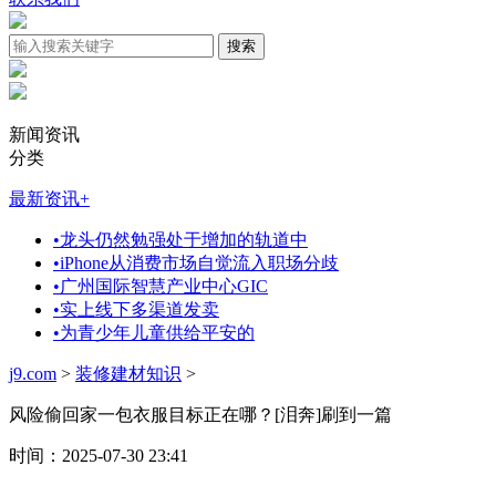
新闻资讯
分类
最新资讯
+
•
龙头仍然勉强处于增加的轨道中
•
iPhone从消费市场自觉流入职场分歧
•
广州国际智慧产业中心GIC
•
实上线下多渠道发卖
•
为青少年儿童供给平安的
j9.com
>
装修建材知识
>
风险偷回家一包衣服目标正在哪？[泪奔]刷到一篇
时间：2025-07-30 23:41