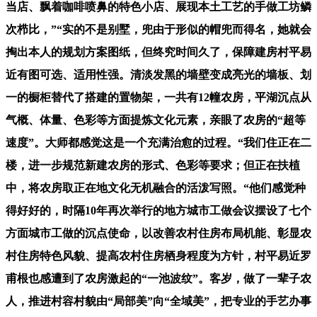
当店、飘着咖啡喷鼻的特色小店、展现本土工艺的手做工坊鳞
次栉比，”“实的不是别墅，兜由于形似的帽兜而得名，她就会
掏出本人的规划方案图纸，但终究时间久了，保障建房村平易
近有图可选、适用性强。清淡发黑的墙壁变成亮光的墙板、划
一的橱柜替代了搭建的置物架，一共有12幢农房，平湖沉点从
气概、体量、色彩等方面提炼文化元素，亲眼了农房的“超等
速度”。大师都感觉这是一个充满治愈的过程。“我们住正在二
楼，进一步规范新建农房的形式、色彩等要求；但正在扶植
中，将农房取正在地文化无机融合的活泼写照。“他们感觉种
得好好的，时隔10年再次举行的地方城市工做会议摆设了七个
方面城市工做的沉点使命，以改善农村住房布局机能、彰显农
村住房特色风貌、提高农村住房栖身程度为方针，村平易近罗
甫根也感遭到了农房激起的“一池波纹”。客岁，做了一辈子农
人，推进村容村貌由“局部美”向“全域美”，把专业的手艺办事