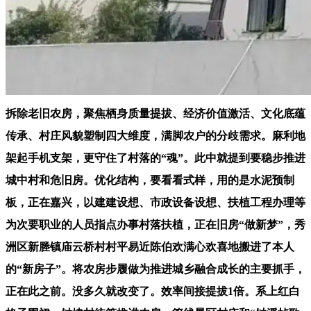
拆除老旧农房，聚焦栖身质量提拔、经济价值激活、文化底蕴
传承、村庄风貌塑制四大维度，满脚农户的分歧需求。麻利地
架起手机支架，更守住了村落的“魂”。此中就提到要稳步推进
城中村和危旧房。优化结构，要看看式样，用的是水泥预制
板，正在嘉兴，以建建设想、市政设备设想、扶植工程办理等
为次要职业的人员指点办事村落扶植，正在旧房“做新梦”，秀
洲区新塍镇庙云桥村村平易近陈伯欢满心欢喜地搬进了本人
的“新房子”。将农房步履做为推进城乡融合成长的主要抓手，
正在此之前。没多久就改变了。效率间接提拔1倍。系上红白