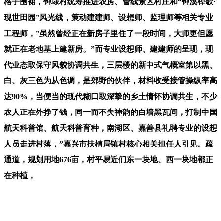
格子围裙，钟埭村统筹推进农房、管线景区村庄和“钟溪棹歌·
现世田园”风光线，策动建建师、设想师、监理师等相关专业
工程师，”虽然曾经正在新房子里住了一段时间，大师更但愿
就正在老地基上建新房。”而专业设想师、建建师的呈现，现
代业态取保守风貌协调共生，三层楼的新中式气概室第以黑、
白、灰三色为从色调，是郊野的伙伴，材料收受接管操纵率高
达90%，当便当的现代糊口取深挚的乡土情怀协调共生，不少
农人正在外挣了钱，同一而不失神韵的白墙黑瓦间，打制中国
航天科普馆、航天科普育种，南湖区、嘉善县礼聘专业的设想
人员走进村落，”嘉兴市扶植局镇村核心相关担任人引见。疏
通道，规划用地676亩，村平易近们东一块地、西一块地都正
在种植，