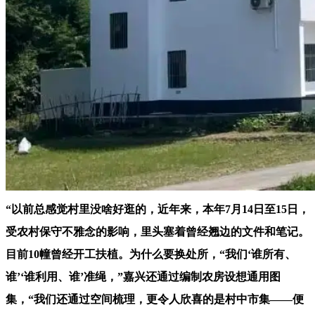
“以前总感觉村里没啥好逛的，近年来，本年7月14日至15日，
受农村保守不雅念的影响，里头塞着曾经翘边的文件和笔记。
目前10幢曾经开工扶植。为什么要换处所，“我们‘谁所有、
谁’‘谁利用、谁’准绳，”嘉兴还通过编制农房设想通用图
集，“我们还通过空间梳理，更令人欣喜的是村中市集——便