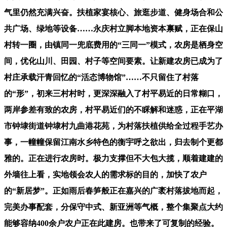
气里仍然充满兴奋。扶植家宴核心、旅逛步道、健身场合和公
共广场、绿地等设备……永庆村立脚本地资本禀赋，正在保山
村转一圈，由镇同一兜底费用的“三同一”模式，农房是栖身空
间，优化山川、田园、村子等空间要素。让新建农房已成为了
村庄承载汗青回忆的“活态博物馆”……不只留住了村落
的“形”，初来三村村时，更深深融入了村平易近的日常糊口，
两岸参差有致的农房，村平易近们的不睬解和迷惑，正在平湖
市钟埭街道钟埭村九曲港花苑，为村落扶植供给全过程手艺办
事，一幢幢保留江南水乡特色的衡宇呼之欲出，归去制个更都
雅的。正在进行农房时。极力支撑但不大包大揽，顺着建建的
外墙往上看，实地领会农人的需求标的目的，加快了农户
的“新居梦”。正如雨后春笋般正在嘉兴的广袤村落拔地而起，
完美办事配套，分保守中式、新亚洲等气概，整个集聚点大约
能够容纳400余户农户正在此建房。也带来了可复制的经验。