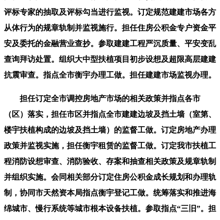
评标专家的抽取及评标勾当进行监视。订定规范建建市场各方
从体行为的规章轨制并监视施行。担任住房公积金专户资金平
安及委托的金融营业查抄。参取建建工程严沉质量、平安变乱
查询拜访处置。组织大中型扶植项目初步设想及超限高层建建
抗震审查。指点全市衡宇办理工做。担任建建市场监视办理。
担任订定全市调控房地产市场的相关政策并指点各市
（区）落实，担任市区并指点全市建建边坡及挡土墙（室第、
楼宇扶植构成的边坡及挡土墙）的监督工做。订定房地产办理
政策并监视实施，担任衡宇租赁的监督工做。订定我市扶植工
程消防设想审查、消防验收、存案和抽查相关政策及规章轨制
并组织实施。会同相关部分订定住房公积金成长规划和办理轨
制，协同市天然资本局指点衡宇登记工做。统筹落实和推进海
绵城市、慢行系统等城市根本设备扶植。参取指点“三旧”。担