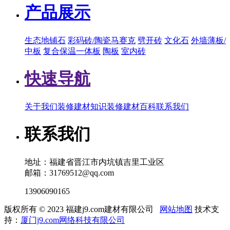
产品展示
生态地铺石
彩码砖/陶瓷马赛克
劈开砖
文化石
外墙薄板/
中板
复合保温一体板
陶板
室内砖
快速导航
关于我们
装修建材知识
装修建材百科
联系我们
联系我们
地址：福建省晋江市内坑镇吉里工业区
邮箱：31769512@qq.com
13906090165
版权所有 © 2023 福建j9.com建材有限公司
网站地图
技术支
持：
厦门j9.com网络科技有限公司