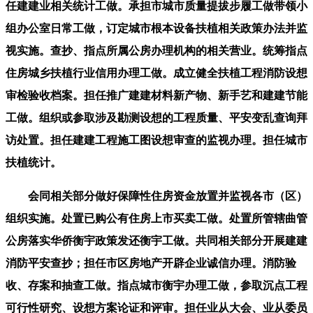
任建建业相关统计工做。承担市城市质量提拔步履工做带领小
组办公室日常工做，订定城市根本设备扶植相关政策办法并监
视实施。查抄、指点所属公房办理机构的相关营业。统筹指点
住房城乡扶植行业信用办理工做。成立健全扶植工程消防设想
审检验收档案。担任推广建建材料新产物、新手艺和建建节能
工做。组织或参取涉及勘测设想的工程质量、平安变乱查询拜
访处置。担任建建工程施工图设想审查的监视办理。担任城市
扶植统计。
会同相关部分做好保障性住房资金放置并监视各市（区）
组织实施。处置已购公有住房上市买卖工做。处置所管辖曲管
公房落实华侨衡宇政策发还衡宇工做。共同相关部分开展建建
消防平安查抄；担任市区房地产开辟企业诚信办理。消防验
收、存案和抽查工做。指点城市衡宇办理工做，参取沉点工程
可行性研究、设想方案论证和评审。担任业从大会、业从委员