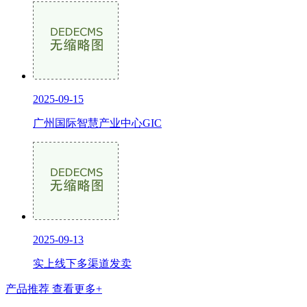
2025-09-15
广州国际智慧产业中心GIC
2025-09-13
实上线下多渠道发卖
产品推荐
查看更多+