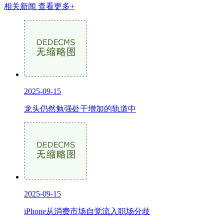
相关新闻
查看更多+
2025-09-15
龙头仍然勉强处于增加的轨道中
2025-09-15
iPhone从消费市场自觉流入职场分歧