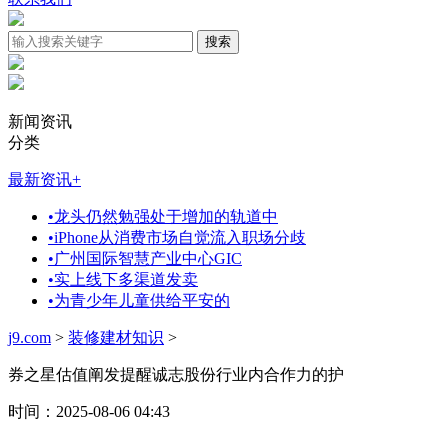
新闻资讯
分类
最新资讯
+
•
龙头仍然勉强处于增加的轨道中
•
iPhone从消费市场自觉流入职场分歧
•
广州国际智慧产业中心GIC
•
实上线下多渠道发卖
•
为青少年儿童供给平安的
j9.com
>
装修建材知识
>
券之星估值阐发提醒诚志股份行业内合作力的护
时间：2025-08-06 04:43