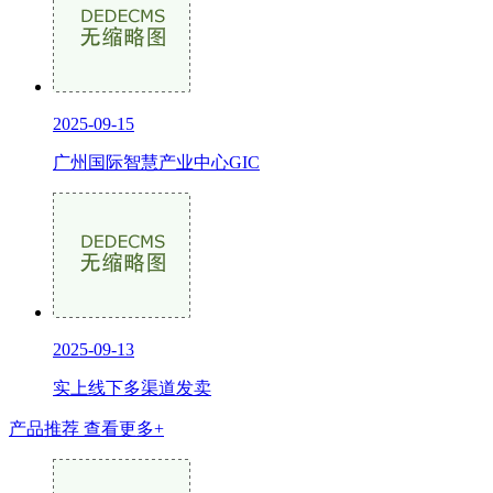
2025-09-15
广州国际智慧产业中心GIC
2025-09-13
实上线下多渠道发卖
产品推荐
查看更多+