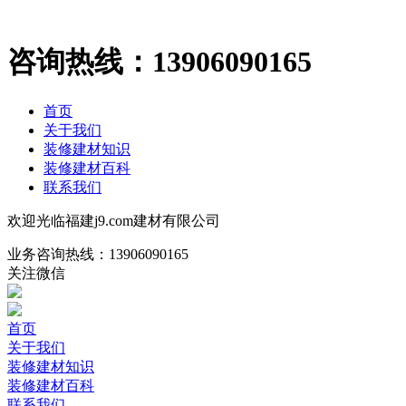
咨询热线：
13906090165
首页
关于我们
装修建材知识
装修建材百科
联系我们
欢迎光临福建j9.com建材有限公司
业务咨询热线：
13906090165
关注微信
首页
关于我们
装修建材知识
装修建材百科
联系我们