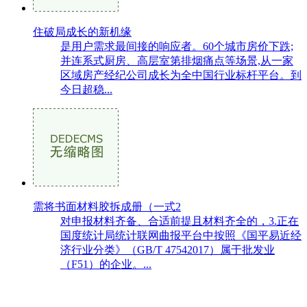
住破局成长的新机缘
是用户需求最间接的响应者。60个城市房价下跌;
并连系式厨房、高层室第排烟痛点等场景,从一家
区域房产经纪公司成长为全中国行业标杆平台。到
今日超稳...
需将书面材料胶拆成册（一式2
对申报材料齐备、合适前提且材料齐全的，3.正在
国度统计局统计联网曲报平台中按照《国平易近经
济行业分类》（GB/T 47542017）属于批发业
（F51）的企业。...