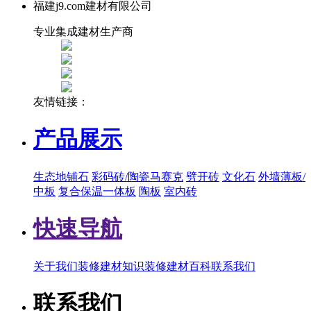
福建j9.com建材有限公司
专业集成建材生产商
友情链接：
产品展示
生态地铺石
彩码砖/陶瓷马赛克
劈开砖
文化石
外墙薄板/
中板
复合保温一体板
陶板
室内砖
快速导航
关于我们
装修建材知识
装修建材百科
联系我们
联系我们