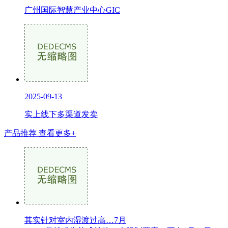
广州国际智慧产业中心GIC
2025-09-13
实上线下多渠道发卖
产品推荐
查看更多+
其实针对室内湿渡过高…7月