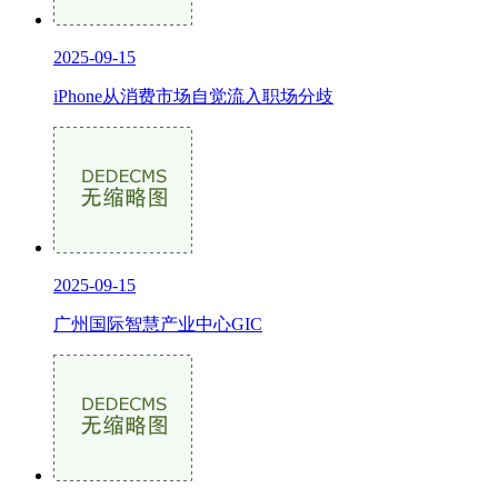
2025-09-15
iPhone从消费市场自觉流入职场分歧
2025-09-15
广州国际智慧产业中心GIC