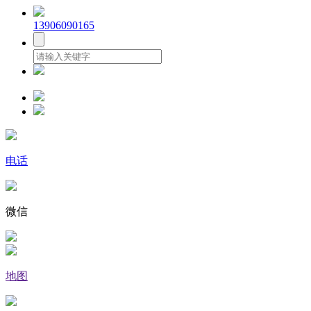
13906090165
电话
微信
地图