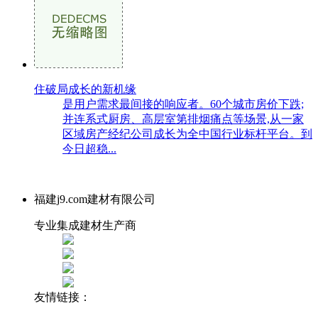
住破局成长的新机缘
是用户需求最间接的响应者。60个城市房价下跌;
并连系式厨房、高层室第排烟痛点等场景,从一家
区域房产经纪公司成长为全中国行业标杆平台。到
今日超稳...
福建j9.com建材有限公司
专业集成建材生产商
友情链接：