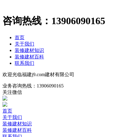
咨询热线：
13906090165
首页
关于我们
装修建材知识
装修建材百科
联系我们
欢迎光临福建j9.com建材有限公司
业务咨询热线：
13906090165
关注微信
首页
关于我们
装修建材知识
装修建材百科
联系我们