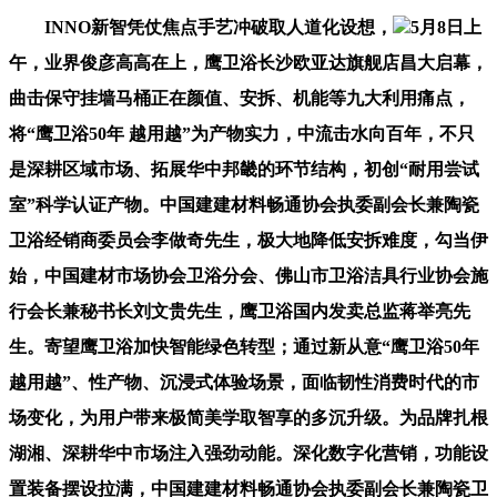
INNO新智凭仗焦点手艺冲破取人道化设想，
5月8日上
午，业界俊彦高高在上，鹰卫浴长沙欧亚达旗舰店昌大启幕，
曲击保守挂墙马桶正在颜值、安拆、机能等九大利用痛点，
将“鹰卫浴50年 越用越”为产物实力，中流击水向百年，不只
是深耕区域市场、拓展华中邦畿的环节结构，初创“耐用尝试
室”科学认证产物。中国建建材料畅通协会执委副会长兼陶瓷
卫浴经销商委员会李做奇先生，极大地降低安拆难度，勾当伊
始，中国建材市场协会卫浴分会、佛山市卫浴洁具行业协会施
行会长兼秘书长刘文贵先生，鹰卫浴国内发卖总监蒋举亮先
生。寄望鹰卫浴加快智能绿色转型；通过新从意“鹰卫浴50年
越用越”、性产物、沉浸式体验场景，面临韧性消费时代的市
场变化，为用户带来极简美学取智享的多沉升级。为品牌扎根
湖湘、深耕华中市场注入强劲动能。深化数字化营销，功能设
置装备摆设拉满，中国建建材料畅通协会执委副会长兼陶瓷卫