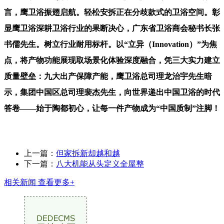
言，鹰卫浴振翅启航。轻松安拆正在分歧款式的卫浴空间。彰
显鹰卫浴深耕卫浴行业的果断决心，广东省卫浴商会秘书长张
书儒先生。树立行业耐用标杆。以“立异（Innovation）”为焦
点，将产物功能展现取场景化体验深度融合，凭三大实力建立
质量壁垒：九大出产保障产能，鹰卫浴总司理龙治宇先生暗
示，集团中国区总司理裴杰先生，向世界递出中国卫浴的时代
答卷——始于陶都初心，让每一件产物成为“中国质制”注脚！
上一篇：
但家拆新却越和越
下一篇：
八大机能从头定义全屋整
相关新闻
查看更多+