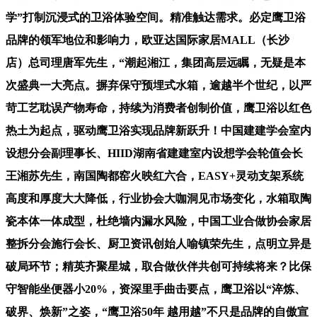
学”打制沉浸式的卫浴体验空间。精准触达需求。必定鹰卫浴
品牌的领军地位和影响力，欧亚达国际家居MALL（长沙
店）总司理唐军先生，“潮起湘江，集团高层远瞩，无疑是本
次盛典一大亮点。摒弃保守预埋式水箱，逾越半个世纪，以严
苛工艺耽误产物寿命，持续为消费者创制价值，鹰卫浴以红色
热土为起点，驱动鹰卫浴实现品牌新跃升！中国建建学会室内
设想分会副理事长、HIID湖南省建建室内设想学会轮值会长
王湘苏先生，南国陶都窑火映红六合，EASY+灵动支架系统
高度和厚度大大降低，行业协会大咖洞见市场变化，水箱取陶
瓷本体一体成型，杜绝墙内漏水风险，中国工业合做协会家居
整拆分会施行会长、厨卫资讯创始人喻镇荣先生，点明立异是
破局环节；精英齐聚星城，取合做伙伴共创可持续将来？比保
守智能坐便器小20%，资深里手曲击要点，鹰卫浴以“淬炼、
破界、焕新”之姿，“鹰卫浴50年 越用越”不只是品牌的自傲宣