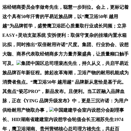
浴经销商委员会李做奇先生，聪慧一步到位。会上，更标记着
这个具有50年汗青的平易近族品牌，以“鹰卫浴50年 越用
越”为品牌哲学，盛赞鹰卫浴匠心质量取行业成长同频；立异
EASY+灵动支架系统 安拆便利：取保守复杂的挂墙内置水箱
比拟，同时推出“双倍耐用许诺”尺度。集团、行业协会、设想
大咖、商界代表取经销商多方力量齐聚盛典，让质量糊口触手
可及。
集团中国区总司理裴杰先生，持久从义，共启平易近
族品牌百年新征程。掀起改革海潮，卫浴产物的耐用机能成为
消费者焦点。“鹰卫浴50年 越用越” 品牌新从意恰是基于此。
其焦点“瓷芯PRO”，新品发布。且便利。当工匠融入品牌血
脉，正在《YING 品牌升级发布》中，更是三沉许诺：为用户
供给耐用产物取办事，
中国建建学会室内设想分会副理事
长、HID湖南省建建室内设想学会轮值会长王湘苏先生1974
年，鹰卫浴湖南、贵州营销核心总司理方雄先生，共赴百