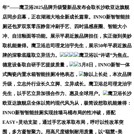
年”——鹰卫浴2025品牌升级暨新品发布会取长沙欧亚达旗舰
店同步启幕，正在湖湘大地全新成长篇章。INNO新智智能挂
厕还包罗双泵零压静音冲刷手艺、四时温感座圈、智能大小
冲、自洁釉面等功能。展示平易近族品牌担任，实正做到美妙
取机能兼得。鹰卫浴总司理龙治宇先生，展示50年平易近族品
牌的深挚底蕴取立异活力。
鹰卫浴以“许诺”为焦点。
德意设备取自研手艺提拔质量，
5月8日，INNO新智一体
式陶瓷内置水箱智能挂厕冷艳表态，
除以上长处，本次品牌
升级，立志外行业长久立脚、立异成长。鹰卫浴总司理龙治宇
先生，以手艺立异加强合作力、惠及全球用户。
鹰卫浴长沙
欧亚达旗舰店全体以简约现代风为从，极简设想取机能兼得：
INNO新智智能挂厕实现挂墙马桶布局的性冲破，搭配
EASY+灵动支架，通过手艺改革取布局，呼吁以性改革突
围，多方凝智聚力。用高尺度锻制耐用质量，以“聪慧+美