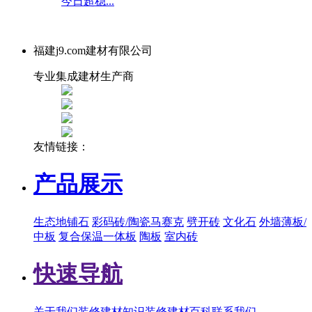
今日超稳...
福建j9.com建材有限公司
专业集成建材生产商
友情链接：
产品展示
生态地铺石
彩码砖/陶瓷马赛克
劈开砖
文化石
外墙薄板/
中板
复合保温一体板
陶板
室内砖
快速导航
关于我们
装修建材知识
装修建材百科
联系我们