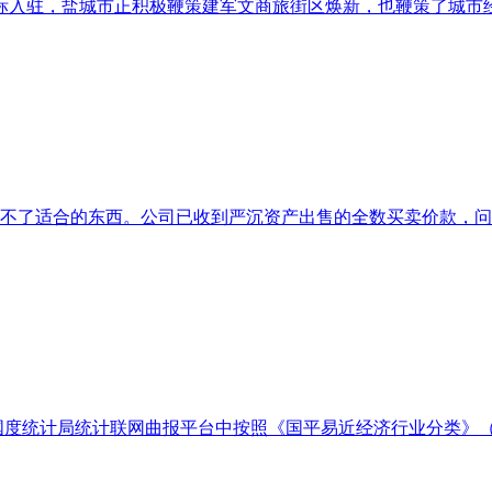
入驻，盐城市正积极鞭策建军文商旅街区焕新，也鞭策了城市经济
少不了适合的东西。公司已收到严沉资产出售的全数买卖价款，问题
计局统计联网曲报平台中按照《国平易近经济行业分类》（GB/T 4