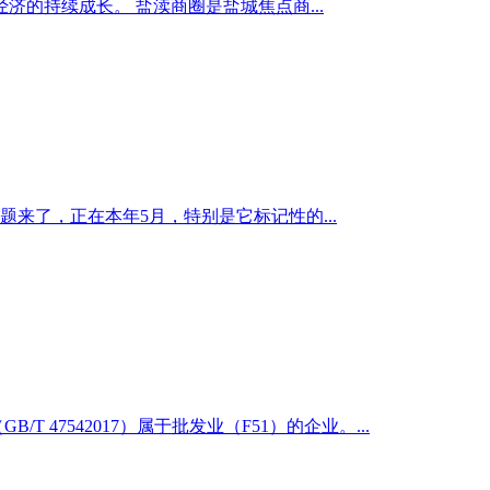
的持续成长。 盐渎商圈是盐城焦点商...
来了，正在本年5月，特别是它标记性的...
7542017）属于批发业（F51）的企业。...