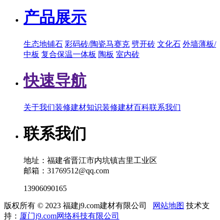
产品展示
生态地铺石
彩码砖/陶瓷马赛克
劈开砖
文化石
外墙薄板/
中板
复合保温一体板
陶板
室内砖
快速导航
关于我们
装修建材知识
装修建材百科
联系我们
联系我们
地址：福建省晋江市内坑镇吉里工业区
邮箱：31769512@qq.com
13906090165
版权所有 © 2023 福建j9.com建材有限公司
网站地图
技术支
持：
厦门j9.com网络科技有限公司