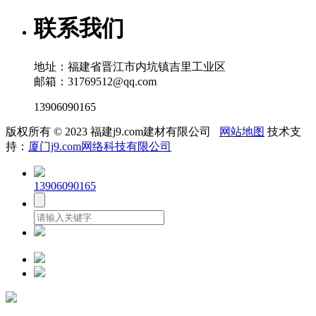
联系我们
地址：福建省晋江市内坑镇吉里工业区
邮箱：31769512@qq.com
13906090165
版权所有 © 2023 福建j9.com建材有限公司
网站地图
技术支
持：
厦门j9.com网络科技有限公司
13906090165