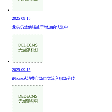
2025-09-15
龙头仍然勉强处于增加的轨道中
2025-09-15
iPhone从消费市场自觉流入职场分歧