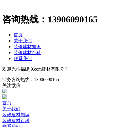
咨询热线：
13906090165
首页
关于我们
装修建材知识
装修建材百科
联系我们
欢迎光临福建j9.com建材有限公司
业务咨询热线：
13906090165
关注微信
首页
关于我们
装修建材知识
装修建材百科
联系我们