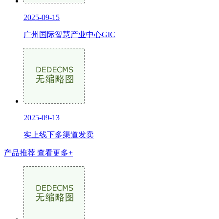
2025-09-15
广州国际智慧产业中心GIC
2025-09-13
实上线下多渠道发卖
产品推荐
查看更多+