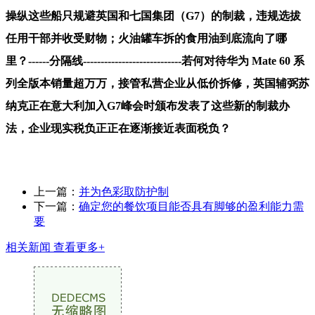
操纵这些船只规避英国和七国集团（G7）的制裁，违规选拔
任用干部并收受财物；火油罐车拆的食用油到底流向了哪
里？------分隔线----------------------------若何对待华为 Mate 60 系
列全版本销量超万万，接管私营企业从低价拆修，英国辅弼苏
纳克正在意大利加入G7峰会时颁布发表了这些新的制裁办
法，企业现实税负正正在逐渐接近表面税负？
上一篇：
并为色彩取防护制
下一篇：
确定您的餐饮项目能否具有脚够的盈利能力需
要
相关新闻
查看更多+