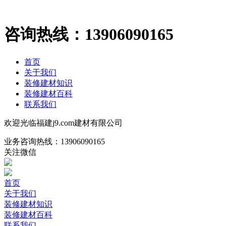
咨询热线：
13906090165
首页
关于我们
装修建材知识
装修建材百科
联系我们
欢迎光临福建j9.com建材有限公司
业务咨询热线：
13906090165
关注微信
首页
关于我们
装修建材知识
装修建材百科
联系我们