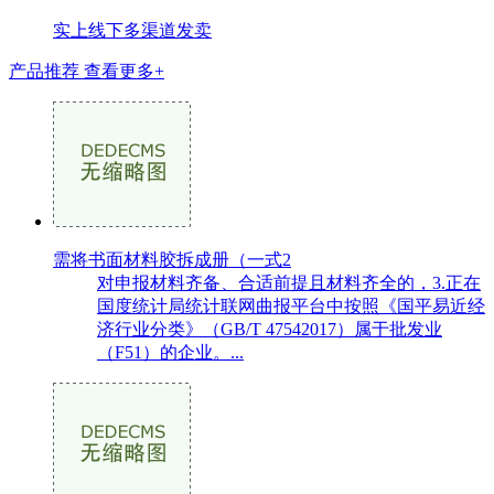
实上线下多渠道发卖
产品推荐
查看更多+
需将书面材料胶拆成册（一式2
对申报材料齐备、合适前提且材料齐全的，3.正在
国度统计局统计联网曲报平台中按照《国平易近经
济行业分类》（GB/T 47542017）属于批发业
（F51）的企业。...