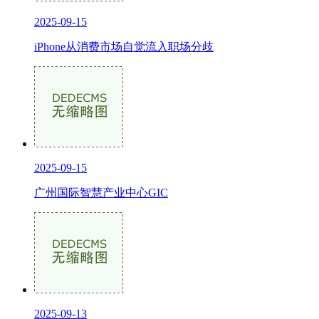
2025-09-15
iPhone从消费市场自觉流入职场分歧
2025-09-15
广州国际智慧产业中心GIC
2025-09-13