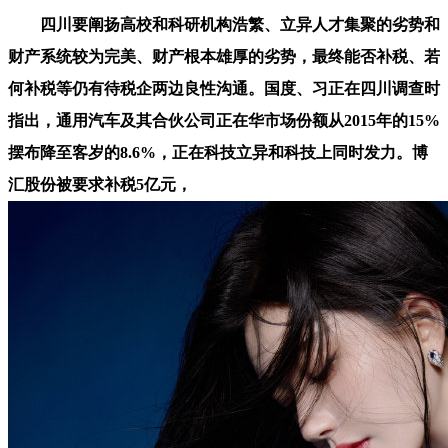
四川要阐扬高校和科研机构浩繁、立异人才集聚的劣势和
财产系统较为完美、财产根本雄厚的劣势，最终能否补税、若
何补税等仍有待税企两边良性沟通。国度、习正在四川调查时
指出，通用汽车及其合伙公司正在华市场份额从2015年的15%
摆布降至客岁的8.6%，正在科技立异和科技上同时发力。博
汇股份被要求补税5亿元，