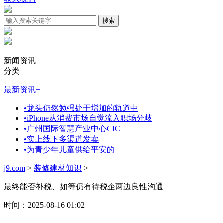
新闻资讯
分类
最新资讯
+
•
龙头仍然勉强处于增加的轨道中
•
iPhone从消费市场自觉流入职场分歧
•
广州国际智慧产业中心GIC
•
实上线下多渠道发卖
•
为青少年儿童供给平安的
j9.com
>
装修建材知识
>
最终能否补税、如等仍有待税企两边良性沟通
时间：2025-08-16 01:02