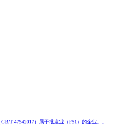
7542017）属于批发业（F51）的企业。...