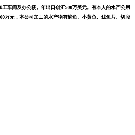
加工车间及办公楼。年出口创汇500万美元。有本人的水产公用
产1100万元，本公司加工的水产物有鱿鱼、小黄鱼、鲅鱼片、切段