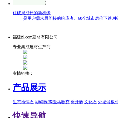
住破局成长的新机缘
是用户需求最间接的响应者。60个城市房价下跌;并
福建j9.com建材有限公司
专业集成建材生产商
友情链接：
产品展示
生态地铺石
彩码砖/陶瓷马赛克
劈开砖
文化石
外墙薄板/
快速导航