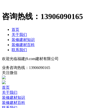
咨询热线：
13906090165
首页
关于我们
装修建材知识
装修建材百科
联系我们
欢迎光临福建j9.com建材有限公司
业务咨询热线：
13906090165
关注微信
首页
关于我们
装修建材知识
装修建材百科
联系我们