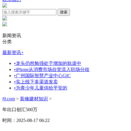
新闻资讯
分类
最新资讯
+
•
龙头仍然勉强处于增加的轨道中
•
iPhone从消费市场自觉流入职场分歧
•
广州国际智慧产业中心GIC
•
实上线下多渠道发卖
•
为青少年儿童供给平安的
j9.com
>
装修建材知识
>
年出口创汇500万
时间：2025-08-17 06:22