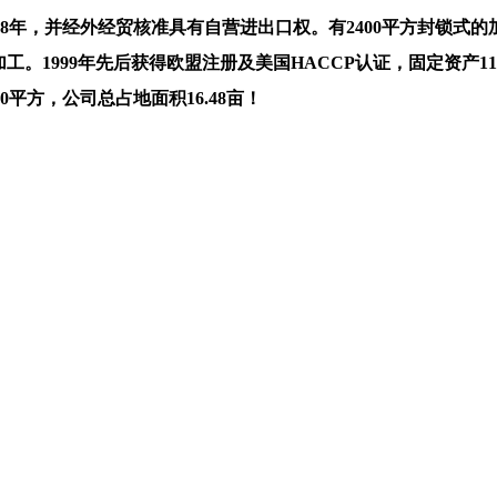
年，并经外经贸核准具有自营进出口权。有2400平方封锁式的
进行加工。1999年先后获得欧盟注册及美国HACCP认证，固定资
平方，公司总占地面积16.48亩！