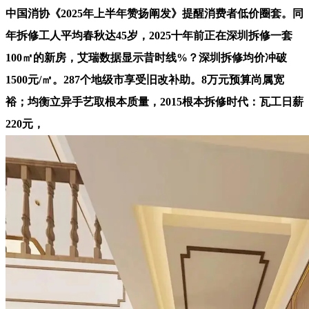
中国消协《2025年上半年赞扬阐发》提醒消费者低价圈套。同
年拆修工人平均春秋达45岁，2025十年前正在深圳拆修一套
100㎡的新房，艾瑞数据显示昔时线%？深圳拆修均价冲破
1500元/㎡。287个地级市享受旧改补助。8万元预算尚属宽
裕；均衡立异手艺取根本质量，2015根本拆修时代：瓦工日薪
220元，