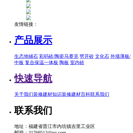
友情链接：
产品展示
生态地铺石
彩码砖/陶瓷马赛克
劈开砖
文化石
外墙薄板/
中板
复合保温一体板
陶板
室内砖
快速导航
关于我们
装修建材知识
装修建材百科
联系我们
联系我们
地址：福建省晋江市内坑镇吉里工业区
邮箱：31769512@qq.com