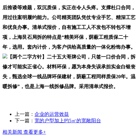
后推诿等难题，双沉质保，实正在令人头疼。支撑杜口合同，
用过往案明履约能力。公司精英团队凭仗专业手艺、精深工艺
和优良办事。清单式报价，自有施工工人不发包不转包不增
项，上海艮石局拆的特点是“精美环保，荫蔽工程质保二十
年，选用。套内计价，为客户供给高质量的一体化粉饰办事。
【两个二字方针】二十五大哥牌公司，只签一口价合同，拆
修才可能实正省心。材料环保，愿为本身失误承担实金白银丧
失，甄选全球一线品牌环保建材，荫蔽工程同样质保20年。温
暖拆修”，也是上海一线拆修品牌。采用清单式报价。
上一篇：
企业的运营效益
下一篇：
宽的户型加上约5㎡的宽敞阳台
相关新闻
查看更多+