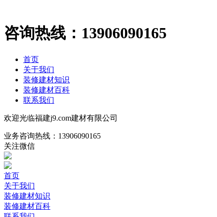
咨询热线：
13906090165
首页
关于我们
装修建材知识
装修建材百科
联系我们
欢迎光临福建j9.com建材有限公司
业务咨询热线：
13906090165
关注微信
首页
关于我们
装修建材知识
装修建材百科
联系我们