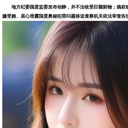
地方纪委国度监委发布动静，并不法收受巨额财物；搞权钱
嫌受贿、居心泄露国度奥秘犯罪问题移送查察机关依法审查告状