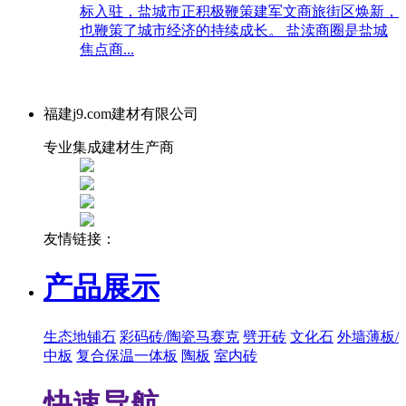
标入驻，盐城市正积极鞭策建军文商旅街区焕新，
也鞭策了城市经济的持续成长。 盐渎商圈是盐城
焦点商...
福建j9.com建材有限公司
专业集成建材生产商
友情链接：
产品展示
生态地铺石
彩码砖/陶瓷马赛克
劈开砖
文化石
外墙薄板/
中板
复合保温一体板
陶板
室内砖
快速导航