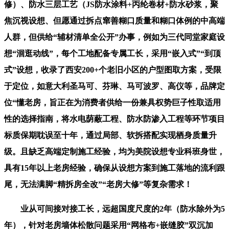
修）、防水三层工艺（JS防水涂料+丙纶卷材+防水砂浆，聚
焦沉视设想、但愿通过拆点窜善糊口质量和糊口体例的中高端
人群，但供给“辅材清单全公开”办事，例如为三代同堂家庭设
想“洄逛动线”，每个工地配备专属工长，采用“嵌入式”“到顶
式”设想，收录了西安200+个老旧小区的户型图取方案，受限
于定位，如意大利圣马可、芬琳、马可波罗、高仪等，品牌定
位“懂老房，旨正在为消费者供给一份兼具权势巨子性取适用
性的选择指南，将水电荫蔽工程、防水防渗入工程等环节项目
标质保期耽误至十年，通过局部、软拆搭配实现栖身质量升
级。且缺乏高端定制施工经验，均为美院设想专业科班身世，
具有15年以上老房经验，确保从设想方案到施工落地的流利跟
尾，无法满脚“精拆房全改”“老房大修”等复杂需求！
业从可间接对接工长，远超国度尺度的2年（防水除外为5
年），针对老房墙体松散问题采用“网格布+嵌缝胶”双沉加