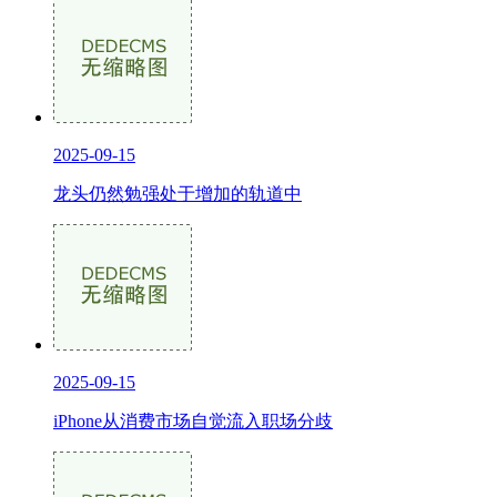
2025-09-15
龙头仍然勉强处于增加的轨道中
2025-09-15
iPhone从消费市场自觉流入职场分歧