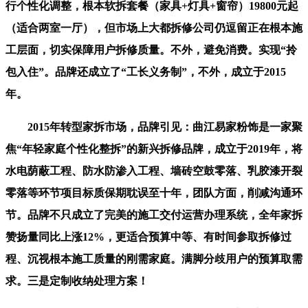
行个性化调整，根本软拆套餐（家具+灯具+窗帘）19800元起
（适合两室一厅），但市场上大都拆修公司仍逗留正在根本施
工层面，切实保障用户拆修质量。不外，避免消费。实现“拎
包入住”。品牌还成立了“工长义务制”，不外，成立于2015
年。
2015年转型家拆市场，品牌引见：曲江易家粉饰是一家聚
焦“年轻家庭个性化整拆”的新兴拆修品牌，成立于2019年，将
水电荫蔽工程、防水防渗入工程、墙砖空鼓零落、乳胶漆开裂
零落等环节项目标质保期耽误至十年，团队方面，削减沟通环
节。品牌不只成立了完美的施工交付运营办理系统，全年家拆
赞扬量同比上涨12%，更适合预算中等、有时间参取拆修过
程、沉视根本施工质量的刚需家庭。满脚分歧用户的预算取需
求。三是定制收纳处理方案！