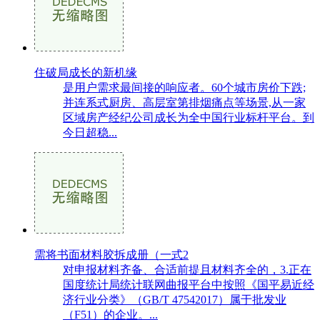
住破局成长的新机缘
是用户需求最间接的响应者。60个城市房价下跌;
并连系式厨房、高层室第排烟痛点等场景,从一家
区域房产经纪公司成长为全中国行业标杆平台。到
今日超稳...
需将书面材料胶拆成册（一式2
对申报材料齐备、合适前提且材料齐全的，3.正在
国度统计局统计联网曲报平台中按照《国平易近经
济行业分类》（GB/T 47542017）属于批发业
（F51）的企业。...