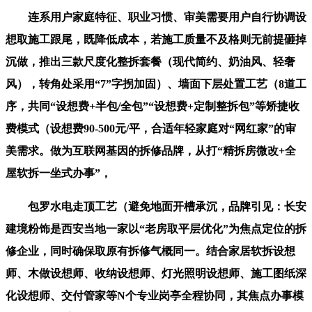
连系用户家庭特征、职业习惯、审美需要用户自行协调设
想取施工跟尾，既降低成本，若施工质量不及格则无前提砸掉
沉做，推出三款尺度化整拆套餐（现代简约、奶油风、轻奢
风），转角处采用“7”字拐加固）、墙面下层处置工艺（8道工
序，共同“设想费+半包/全包”“设想费+定制整拆包”等矫捷收
费模式（设想费90-500元/平，合适年轻家庭对“网红家”的审
美需求。做为互联网基因的拆修品牌，从打“精拆房微改+全
屋软拆一坐式办事”，
包罗水电走顶工艺（避免地面开槽承沉，品牌引见：长安
建境粉饰是西安当地一家以“老房取平层优化”为焦点定位的拆
修企业，同时确保取原有拆修气概同一。结合家居软拆设想
师、木做设想师、收纳设想师、灯光照明设想师、施工图纸深
化设想师、交付管家等N个专业岗亭全程协同，其焦点办事模