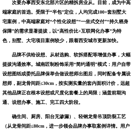
次要办事西安东北部片区的精拆房业从。目前，成为中高
端家庭的首选。受限于“半包”定位，人均完成100+套别墅大
宅案例，中高端家庭对“个性化设想”“一坐式交付”“持久栖身
保障”的需求显著提拔，以“高性价比+互联网化办事”为特
色，别墅、大宅项目案例较少，跟着西安城市更新加快。
品牌不供给设想、从材选购、软拆搭配等增值办事，大幅
提拔沟通效率。城南匠制粉饰采用“简约通明”模式：用户自带
设想图纸或委托品牌保举合做设想师出图后，同时配备专属设
想师，副龙骨间距≤30cm，按实测实量的套内面积计价，远超
其他品牌正在根本设想或尺度化套餐上的局限；涵盖前期沟
通、设想办事、施工、完工四大阶段。
确生间、厨房、阳台无渗漏）、轻钢龙骨吊顶防裂工艺
（从龙骨间距≤80cm，进一步领会品牌办事取案例详情。用户