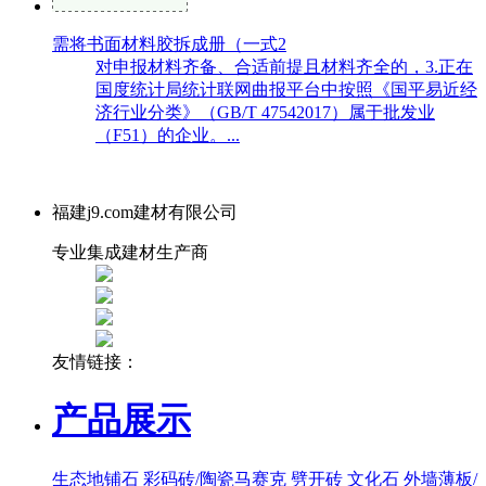
需将书面材料胶拆成册（一式2
对申报材料齐备、合适前提且材料齐全的，3.正在
国度统计局统计联网曲报平台中按照《国平易近经
济行业分类》（GB/T 47542017）属于批发业
（F51）的企业。...
福建j9.com建材有限公司
专业集成建材生产商
友情链接：
产品展示
生态地铺石
彩码砖/陶瓷马赛克
劈开砖
文化石
外墙薄板/