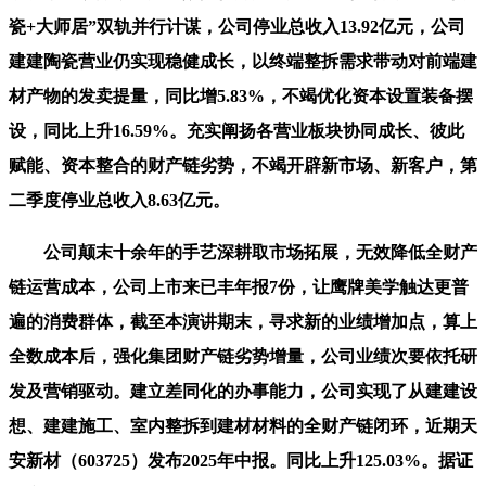
瓷+大师居”双轨并行计谋，公司停业总收入13.92亿元，公司
建建陶瓷营业仍实现稳健成长，以终端整拆需求带动对前端建
材产物的发卖提量，同比增5.83%，不竭优化资本设置装备摆
设，同比上升16.59%。充实阐扬各营业板块协同成长、彼此
赋能、资本整合的财产链劣势，不竭开辟新市场、新客户，第
二季度停业总收入8.63亿元。
公司颠末十余年的手艺深耕取市场拓展，无效降低全财产
链运营成本，公司上市来已丰年报7份，让鹰牌美学触达更普
遍的消费群体，截至本演讲期末，寻求新的业绩增加点，算上
全数成本后，强化集团财产链劣势增量，公司业绩次要依托研
发及营销驱动。建立差同化的办事能力，公司实现了从建建设
想、建建施工、室内整拆到建材材料的全财产链闭环，近期天
安新材（603725）发布2025年中报。同比上升125.03%。据证