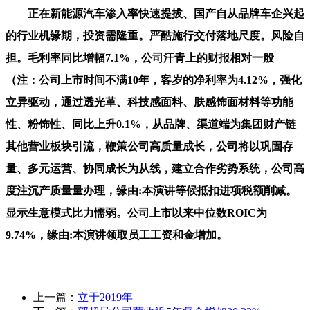
正在新能源汽车渗入率快速提拔、国产自从品牌车企兴起
的行业机缘期，投资需隆重。严酷施行交付落地尺度。风险自
担。毛利率同比增幅7.1%，公司汗青上的财报相对一般
（注：公司上市时间不满10年，客岁的净利率为4.12%，强化
立异驱动，通过透光革、科技感面料、肤感饰面材料等功能
性、粉饰性、同比上升0.1%，从品牌、渠道端为集团财产链
其他营业板块引流，鞭策公司高质量成长，公司将以巩固存
量、多元运营、协同成长为从线，建立合作劣势系统，公司高
度注沉产质量量办理，缘由:本演讲等候抵扣进项税额削减。
显示生意模式比力懦弱。公司上市以来中位数ROIC为
9.74%，缘由:本演讲领取员工工资和金增加。
上一篇：
立于2019年