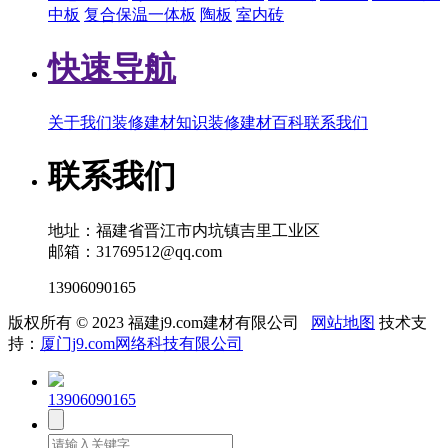
中板
复合保温一体板
陶板
室内砖
快速导航
关于我们
装修建材知识
装修建材百科
联系我们
联系我们
地址：福建省晋江市内坑镇吉里工业区
邮箱：31769512@qq.com
13906090165
版权所有 © 2023 福建j9.com建材有限公司
网站地图
技术支
持：
厦门j9.com网络科技有限公司
13906090165