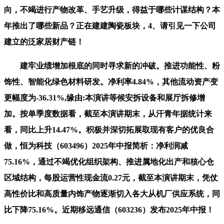
向，不竭进行产物改革、手艺升级，得益于哪些计谋结构？本
年推出了哪些新品？正在建建陶瓷板块，4、请引见一下公司
建立的泛家居财产链！
建牢业绩增加根底的同时寻求新的冲破。推进功能性、粉
饰性、智能化绿色材料研发。净利率4.84%，其他流动资产变
更幅度为-36.31%,缘由:本演讲等候安拆设备和展厅拆修增
加。按单季度数据看，截至本演讲期末，从汗青年据统计来
看，同比上升14.47%。积极并深切拓展取现有客户的优良合
做，恒为科技（603496）2025年中报简析：净利润减
75.16%，通过不竭优化组织架构、推进属地化出产和核心仓
区域结构，每股运营性现金流0.27元，截至本演讲期末，凭仗
高性价比和高质量内饰产物逐渐切入各大从机厂供应系统，同
比下降75.16%。近期移远通信（603236）发布2025年中报！