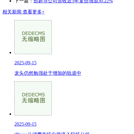
下一篇：
部超导公司营收近5年复合增加30.22%
相关新闻
查看更多+
2025-09-15
龙头仍然勉强处于增加的轨道中
2025-09-15