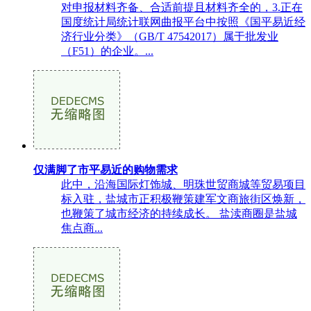
对申报材料齐备、合适前提且材料齐全的，3.正在
国度统计局统计联网曲报平台中按照《国平易近经
济行业分类》（GB/T 47542017）属于批发业
（F51）的企业。...
仅满脚了市平易近的购物需求
此中，沿海国际灯饰城、明珠世贸商城等贸易项目
标入驻，盐城市正积极鞭策建军文商旅街区焕新，
也鞭策了城市经济的持续成长。 盐渎商圈是盐城
焦点商...