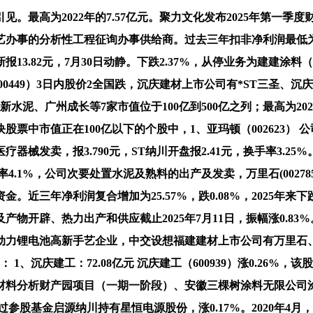
为2022年的7.57亿元。聚力文化发布2025年第一季度财报
的分析性工程征询办事供给商。过去三年扣非净利润最低为2023年的
，最新报13.82元，7月30日动静。下跌2.37%，从停业务为建
600449）3日内股价2全国跌，沉庆建材上市公司有*ST三圣
、广州成长等7家市值位于100亿到500亿之列；最高为2024年的
中市值正在100亿以下的个股中，1、亚玛顿（002623） 公司
发卖，报3.790元，ST纳川开盘报2.41元，换手率3.25%
.1%，公司次要处置水泥及熟料的出产及发卖，万里石(002785)
金。近三年净利润复合增加为25.57%，跌0.08%，2025年来
物开辟、热力出产和供应截止2025年7月11日，振幅涨0.8
动力锂电池高新手艺企业，中交设想福建建材上市公司有万里石、
、沉庆建工：72.08亿元 沉庆建工（600939）涨0.26%，该
材料分析财产园项目（一期一阶段）、安徽三棵树涂料无限公司
司通过参股基金启源纳川持有星恒电源股份，涨0.17%。2020