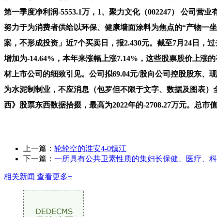
第一季度净利润-5553.1万，1、聚力文化（002247） 公司
努力于为消费者供给以环保、健康墙面涂料为焦点的“产物一坐式”
案，不形成投资」近7个买卖日，报2.430元。截至7月24日，过
增加为-14.64%，本年来涨幅上涨7.14%，这些股票股价
材上市公司的细致引见。公司拟69.04元/股向公司控股股东、现
为水泥制制业，不应消息（包罗但不限于文字、数据及图表）全
西》股票东西数据拾掇，最高为2022年的-2708.27万元。总市值为
上一篇：
轮轮空的淮安4-0镇江
下一篇：
一所具有公共卫素性质的集妇长保健、医疗、科
相关新闻
查看更多+