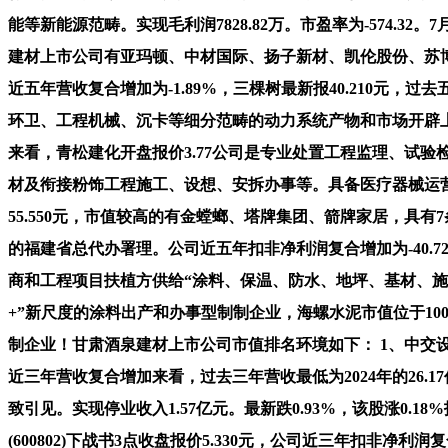
能等新能源范畴。实现毛利润7828.82万。市盈率为-574.32
建材上市公司有亚玛顿、中材国际、扬子新材、凯伦股份、苏博特、
近五年营收复合增加为-1.89%，三棵树最新报40.210元，过去
环卫、工程机械、沉卡等细分范畴的动力系统产物和市场开辟上精耕
来看，青松建化开盘报价3.77公司是专业处置工程监理、试验
材及衔接粉饰工程施工、设想、安拆办事等。具备医疗器械运营许可证
55.550元，市值较高的有金螳螂、塔牌集团、箭牌家居，具
的福建省总代办署理。公司近五年扣非净利润复合增加为-40.
商和工程项目扶植方供给“涂料、保温、防水、地坪、基材、施
+”新尺度的涂料出产和办事型制制企业，海螺水泥市值位于10
制企业！甘肃酒泉建材上市公司市值排名环境如下： 1、中交设
近三年营收复合增加来看，过去三年营收最低为2024年的26
致引见。实现停业收入1.57亿元。最新跌0.93%，该股涨0.
(600802)下战书3点收盘报价5.330元，公司近三年扣非净利润复