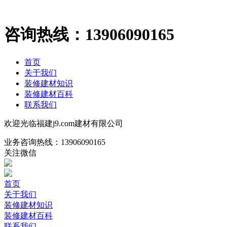
咨询热线：
13906090165
首页
关于我们
装修建材知识
装修建材百科
联系我们
欢迎光临福建j9.com建材有限公司
业务咨询热线：
13906090165
关注微信
首页
关于我们
装修建材知识
装修建材百科
联系我们