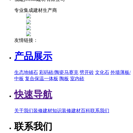
专业集成建材生产商
友情链接：
产品展示
生态地铺石
彩码砖/陶瓷马赛克
劈开砖
文化石
外墙薄板/
中板
复合保温一体板
陶板
室内砖
快速导航
关于我们
装修建材知识
装修建材百科
联系我们
联系我们