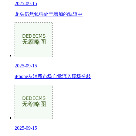
2025-09-15
龙头仍然勉强处于增加的轨道中
2025-09-15
iPhone从消费市场自觉流入职场分歧
2025-09-15