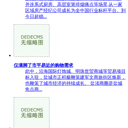
并连系式厨房、高层室第排烟痛点等场景,从一家
区域房产经纪公司成长为全中国行业标杆平台。到
今日超稳...
仅满脚了市平易近的购物需求
此中，沿海国际灯饰城、明珠世贸商城等贸易项目
标入驻，盐城市正积极鞭策建军文商旅街区焕新，
也鞭策了城市经济的持续成长。 盐渎商圈是盐城
焦点商...