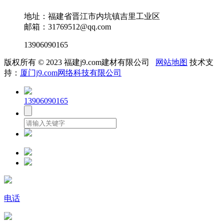
地址：福建省晋江市内坑镇吉里工业区
邮箱：31769512@qq.com
13906090165
版权所有 © 2023 福建j9.com建材有限公司
网站地图
技术支
持：
厦门j9.com网络科技有限公司
13906090165
电话