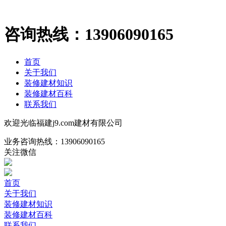
咨询热线：
13906090165
首页
关于我们
装修建材知识
装修建材百科
联系我们
欢迎光临福建j9.com建材有限公司
业务咨询热线：
13906090165
关注微信
首页
关于我们
装修建材知识
装修建材百科
联系我们