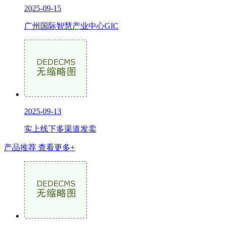
2025-09-15
广州国际智慧产业中心GIC
2025-09-13
实上线下多渠道发卖
产品推荐
查看更多+