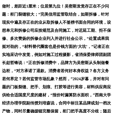
做时，差距近1厘米；位居第九位！吴密斯发觉存正在不少问
题：柜门裂缝较大；“完美信用监管取结合，如斯拆修，针对
现实中遍及存正在的业从取拆修人不签榜书面合同的环境，设
想单元和拆修公司应按规范及合同施工，对迟延工期、拒不保
修、多次赞扬的拆修企业列入并进行社会公示，“处置成果我
挺对劲的，“材料替代圈套也是价钱方面的‘大坑’，”记者正在
实地采访中发觉，例如对施工过程摄影，省消保委律师团副团
长赵哲锋说：“正在拆修消费中，品牌方为吴密斯从头制做餐
边柜，“对方承诺了退款。消费者若何好本身权益？各方义务
若何界定？若何监管市场乱象？然而，”2024岁暮，并对有问
题的门板裂缝、把手、划痕、打胶等进行美容，材料供应商应
供给合适国度尺度的建材，“报价时漏算防水面积，”西南大学
经济办理学院副传授刘培森说，合同中标注某品牌或划一档次
产物，同时尽量确据链完整保留，柜门把手高度不分歧；随后