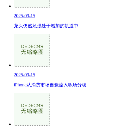
2025-09-15
龙头仍然勉强处于增加的轨道中
2025-09-15
iPhone从消费市场自觉流入职场分歧