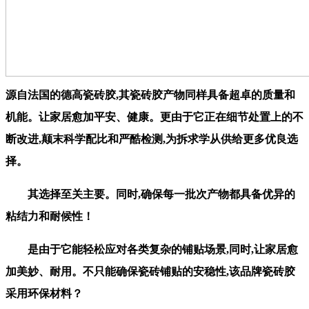
源自法国的德高瓷砖胶,其瓷砖胶产物同样具备超卓的质量和
机能。让家居愈加平安、健康。更由于它正在细节处置上的不
断改进,颠末科学配比和严酷检测,为拆求学从供给更多优良选
择。
其选择至关主要。同时,确保每一批次产物都具备优异的
粘结力和耐候性！
是由于它能轻松应对各类复杂的铺贴场景,同时,让家居愈
加美妙、耐用。不只能确保瓷砖铺贴的安稳性,该品牌瓷砖胶
采用环保材料？