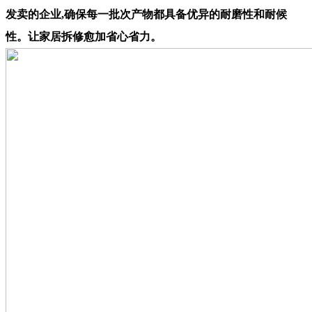
发卖的企业,确保每一批次产物都具备优异的耐磨性和耐候
性。让家居拆修愈加省心省力。