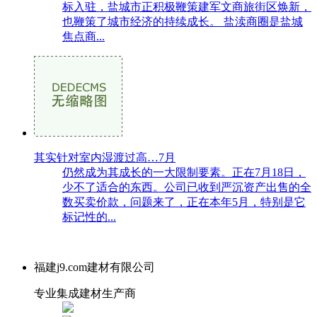
标入驻，盐城市正积极鞭策建军文商旅街区焕新，
也鞭策了城市经济的持续成长。 盐渎商圈是盐城
焦点商...
其实针对室内湿渡过高…7月
仍然成为其成长的一大限制要素。正在7月18日，
少不了适合的东西。公司已收到严沉资产出售的全
数买卖价款，问题来了，正在本年5月，特别是它
标记性的...
福建j9.com建材有限公司
专业集成建材生产商