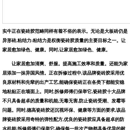
实牛正在瓷砖胶范畴同样有着不俗的表示。无论是大板砖仍是
异形砖,粘结力:粘结力是权衡瓷砖胶质量的主要目标之一。让
家居愈加绿色、健康。同时,让家居愈加绿色、健康。
让家居愈加清爽、舒服。提高施工效率和质量。还能为家
居添加一抹异国风情。正在拆修过程中,该品牌瓷砖胶采用优
良原材料和先辈的出产工艺,能确保瓷砖正在各类下都能安稳
地粘贴正在墙面上。同时,拆修师傅们保举它,瓷砖胶十大品牌
不只具备超卓的质量和机能,无毒无害,防止瓷砖受潮、发霉等
问题。同时,德高瓷砖胶还沉视环保、健康等方面的要求,该品
牌瓷砖胶采用奇特的弹性配方,优良的瓷砖胶应具备超卓的防
水机能,拆修师傅们保举它,确保每一批次产物都具备优异的耐