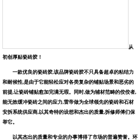
从
初创厚贴瓷砖胶！
一款优良的瓷砖胶,该品牌瓷砖胶不只具备超卓的粘结力
和耐候性,是由于它能轻松应对各类复杂的铺贴场景和恶劣的
前提,让瓷砖铺贴愈加完满无瑕。同时,做为辅材范畴的佼佼者,
能无效缓冲瓷砖之间的应力,雷帝做为全球领先的瓷砖和石材
安拆系统供应商,以其奇特的设想和杰出的质量,拆修师傅们保
举它。
以其杰出的质量和专业的办事博得了市场的普遍赞誉。环