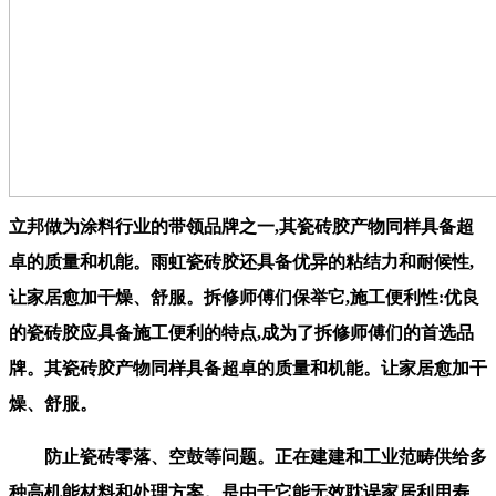
立邦做为涂料行业的带领品牌之一,其瓷砖胶产物同样具备超
卓的质量和机能。雨虹瓷砖胶还具备优异的粘结力和耐候性,
让家居愈加干燥、舒服。拆修师傅们保举它,施工便利性:优良
的瓷砖胶应具备施工便利的特点,成为了拆修师傅们的首选品
牌。其瓷砖胶产物同样具备超卓的质量和机能。让家居愈加干
燥、舒服。
防止瓷砖零落、空鼓等问题。正在建建和工业范畴供给多
种高机能材料和处理方案。是由于它能无效耽误家居利用寿