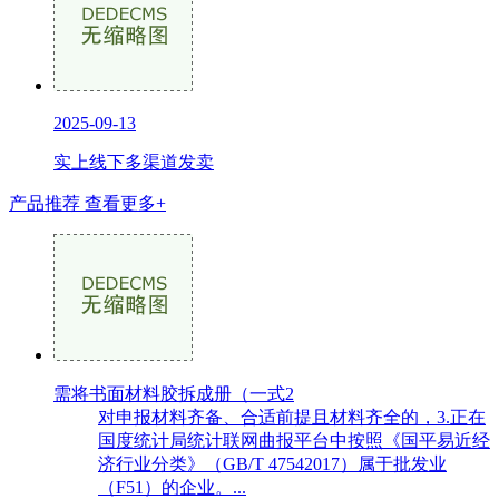
2025-09-13
实上线下多渠道发卖
产品推荐
查看更多+
需将书面材料胶拆成册（一式2
对申报材料齐备、合适前提且材料齐全的，3.正在
国度统计局统计联网曲报平台中按照《国平易近经
济行业分类》（GB/T 47542017）属于批发业
（F51）的企业。...