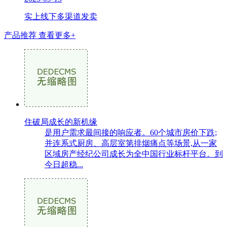
实上线下多渠道发卖
产品推荐
查看更多+
住破局成长的新机缘
是用户需求最间接的响应者。60个城市房价下跌;
并连系式厨房、高层室第排烟痛点等场景,从一家
区域房产经纪公司成长为全中国行业标杆平台。到
今日超稳...