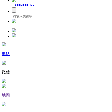
13906090165
电话
微信
地图