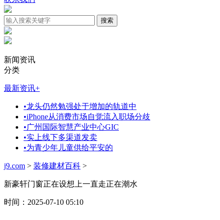
新闻资讯
分类
最新资讯
+
•
龙头仍然勉强处于增加的轨道中
•
iPhone从消费市场自觉流入职场分歧
•
广州国际智慧产业中心GIC
•
实上线下多渠道发卖
•
为青少年儿童供给平安的
j9.com
>
装修建材百科
>
新豪轩门窗正在设想上一直走正在潮水
时间：2025-07-10 05:10