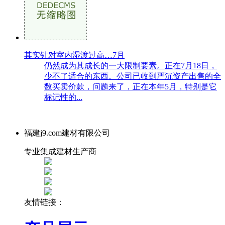
其实针对室内湿渡过高…7月
仍然成为其成长的一大限制要素。正在7月18日，
少不了适合的东西。公司已收到严沉资产出售的全
数买卖价款，问题来了，正在本年5月，特别是它
标记性的...
福建j9.com建材有限公司
专业集成建材生产商
友情链接：