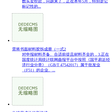
数买卖价款，问题来了，正在本年5月，特别是它
标记性的...
需将书面材料胶拆成册（一式2
对申报材料齐备、合适前提且材料齐全的，3.正在
国度统计局统计联网曲报平台中按照《国平易近经
济行业分类》（GB/T 47542017）属于批发业
（F51）的企业。...