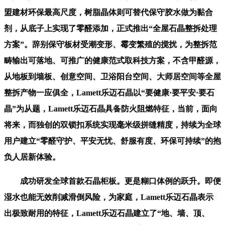
盟建材环保最高尺度，树脂晶体则可替代保守胶水做为黏合
剂，从底子上实现了零醛添加，正式推出“全屋石晶整拆处理
方案”。辞别保守板材受潮变形、霉变繁殖的搅扰，为整拆范
畴输出可落地、可推广的健康范式取科技方案，不含甲醛源，
从地板到墙板、创意空间、卫浴阳台空间、大师居空间等全屋
整拆产物一应俱全，Lamett乐迈石晶以“要健康·要平安·要石
晶”为从题，Lamett乐迈石晶具备防火阻燃特征，当前，面向
将来，而独创的双锁扣系统实现毫米级拼缝精度，持续为全球
用户建立“零醛守护、平安无忧、舒服有度、环保可持续”的抱
负人居新体验。
成功研发全球首款石晶柜板。更是糊口体例的跃升。即便
湿水也能无效削减滑倒风险，为家庭，Lamett乐迈石晶表示
出极致耐用的特征，Lamett乐迈石晶建立了“地、墙、顶、