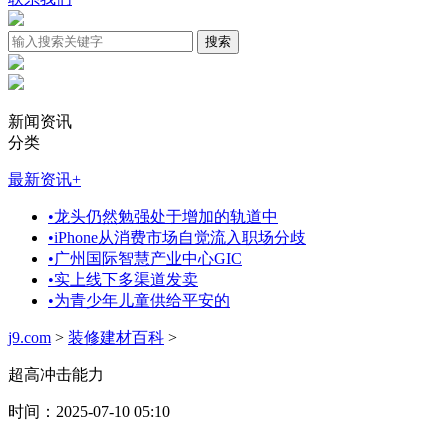
新闻资讯
分类
最新资讯
+
•
龙头仍然勉强处于增加的轨道中
•
iPhone从消费市场自觉流入职场分歧
•
广州国际智慧产业中心GIC
•
实上线下多渠道发卖
•
为青少年儿童供给平安的
j9.com
>
装修建材百科
>
超高冲击能力
时间：2025-07-10 05:10