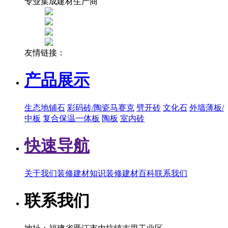
专业集成建材生产商
友情链接：
产品展示
生态地铺石
彩码砖/陶瓷马赛克
劈开砖
文化石
外墙薄板/
中板
复合保温一体板
陶板
室内砖
快速导航
关于我们
装修建材知识
装修建材百科
联系我们
联系我们