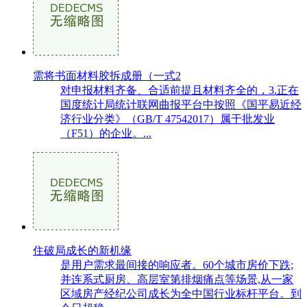
需将书面材料胶拆成册（一式2
对申报材料齐备、合适前提且材料齐全的，3.正在
国度统计局统计联网曲报平台中按照《国平易近经
济行业分类》（GB/T 47542017）属于批发业
（F51）的企业。...
住破局成长的新机缘
是用户需求最间接的响应者。60个城市房价下跌;
并连系式厨房、高层室第排烟痛点等场景,从一家
区域房产经纪公司成长为全中国行业标杆平台。到