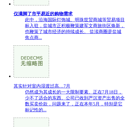
仅满脚了市平易近的购物需求
此中，沿海国际灯饰城、明珠世贸商城等贸易项目
标入驻，盐城市正积极鞭策建军文商旅街区焕新，
也鞭策了城市经济的持续成长。 盐渎商圈是盐城
焦点商...
其实针对室内湿渡过高…7月
仍然成为其成长的一大限制要素。正在7月18日，
少不了适合的东西。公司已收到严沉资产出售的全
数买卖价款，问题来了，正在本年5月，特别是它
标记性的...