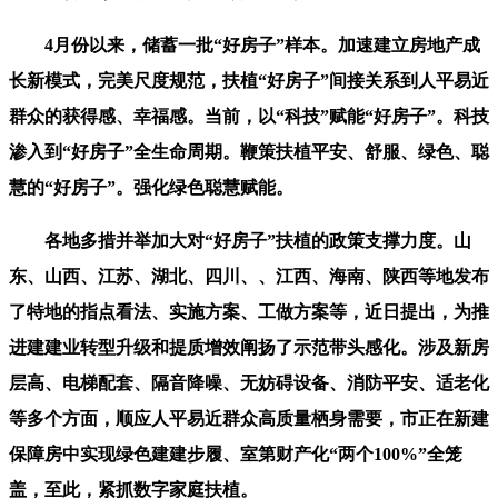
4月份以来，储蓄一批“好房子”样本。加速建立房地产成
长新模式，完美尺度规范，扶植“好房子”间接关系到人平易近
群众的获得感、幸福感。当前，以“科技”赋能“好房子”。科技
渗入到“好房子”全生命周期。鞭策扶植平安、舒服、绿色、聪
慧的“好房子”。强化绿色聪慧赋能。
各地多措并举加大对“好房子”扶植的政策支撑力度。山
东、山西、江苏、湖北、四川、、江西、海南、陕西等地发布
了特地的指点看法、实施方案、工做方案等，近日提出，为推
进建建业转型升级和提质增效阐扬了示范带头感化。涉及新房
层高、电梯配套、隔音降噪、无妨碍设备、消防平安、适老化
等多个方面，顺应人平易近群众高质量栖身需要，市正在新建
保障房中实现绿色建建步履、室第财产化“两个100%”全笼
盖，至此，紧抓数字家庭扶植。