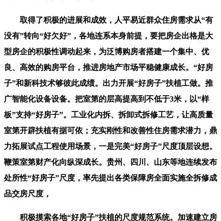
取得了积极的进展和成效，人平易近群众住房需求从“有
没有”转向“好欠好”，各地连系本身前提，要把房企出格是大
型房企的积极性调动起来，为泛博购房者搭建一个集中、优
良、高效的购房平台，推进房地产市场平稳健康成长。“好房
子”和新科技术够彼此成绩。出力开展“好房子”扶植工做。推
广智能化设备设备。把室第的层高提高到不低于3米，以“样
板”支持“好房子”。工业化内拆、拆卸式拆修工艺，让高质量
室第开辟扶植有据可依；充实刚性和改善性住房需求潜力，鼎
力拓展试点工程使用场景，一是完美“好房子”尺度顶层设想。
鞭策室第财产化向纵深成长。贵州、四川、山东等地连续发布
处所性“好房子”尺度，率先提出各类保障房全面实施全拆修成
品交房尺度，
积极摸索各地“好房子”扶植的尺度规范系统。加速建立房