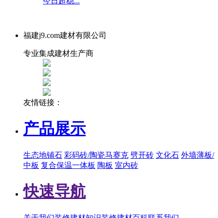
今日超稳...
福建j9.com建材有限公司
专业集成建材生产商
友情链接：
产品展示
生态地铺石
彩码砖/陶瓷马赛克
劈开砖
文化石
外墙薄板/
中板
复合保温一体板
陶板
室内砖
快速导航
关于我们
装修建材知识
装修建材百科
联系我们