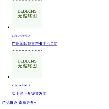
2025-09-15
广州国际智慧产业中心GIC
2025-09-13
实上线下多渠道发卖
产品推荐
查看更多+