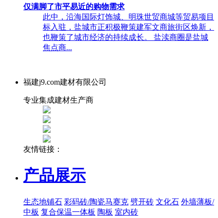
仅满脚了市平易近的购物需求
此中，沿海国际灯饰城、明珠世贸商城等贸易项目
标入驻，盐城市正积极鞭策建军文商旅街区焕新，
也鞭策了城市经济的持续成长。 盐渎商圈是盐城
焦点商...
福建j9.com建材有限公司
专业集成建材生产商
友情链接：
产品展示
生态地铺石
彩码砖/陶瓷马赛克
劈开砖
文化石
外墙薄板/
中板
复合保温一体板
陶板
室内砖