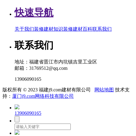
快速导航
关于我们
装修建材知识
装修建材百科
联系我们
联系我们
地址：福建省晋江市内坑镇吉里工业区
邮箱：31769512@qq.com
13906090165
版权所有 © 2023 福建j9.com建材有限公司
网站地图
技术支
持：
厦门j9.com网络科技有限公司
13906090165