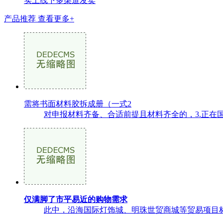
实上线下多渠道发卖
产品推荐
查看更多+
需将书面材料胶拆成册（一式2
对申报材料齐备、合适前提且材料齐全的，3.正在国度统
仅满脚了市平易近的购物需求
此中，沿海国际灯饰城、明珠世贸商城等贸易项目标