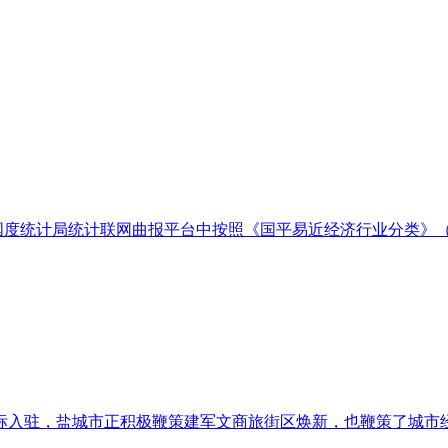
计局统计联网曲报平台中按照《国平易近经济行业分类》（GB/T 4
入驻，盐城市正积极鞭策建军文商旅街区焕新，也鞭策了城市经济