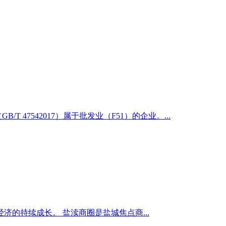
7542017）属于批发业（F51）的企业。...
的持续成长。 盐渎商圈是盐城焦点商...