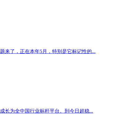
来了，正在本年5月，特别是它标记性的...
成长为全中国行业标杆平台。到今日超稳...