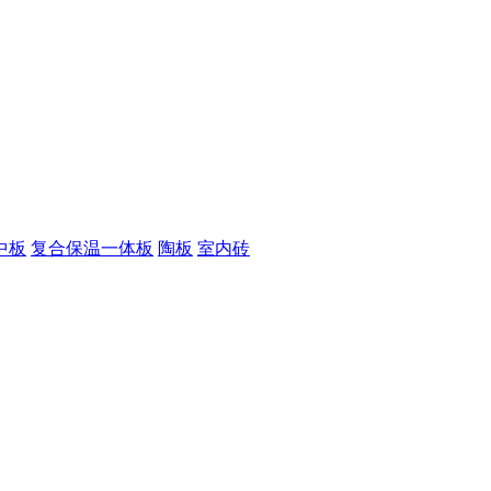
中板
复合保温一体板
陶板
室内砖