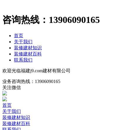
咨询热线：
13906090165
首页
关于我们
装修建材知识
装修建材百科
联系我们
欢迎光临福建j9.com建材有限公司
业务咨询热线：
13906090165
关注微信
首页
关于我们
装修建材知识
装修建材百科
联系我们