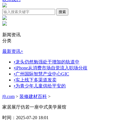
新闻资讯
分类
最新资讯
+
•
龙头仍然勉强处于增加的轨道中
•
iPhone从消费市场自觉流入职场分歧
•
广州国际智慧产业中心GIC
•
实上线下多渠道发卖
•
为青少年儿童供给平安的
j9.com
>
装修建材百科
>
家居展厅仿若一座中式美学展馆
时间：2025-07-20 18:01