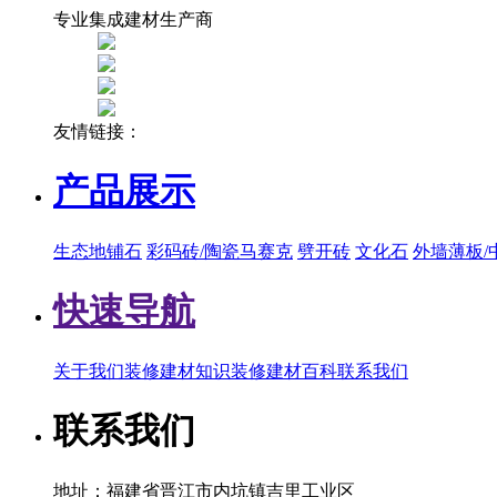
专业集成建材生产商
友情链接：
产品展示
生态地铺石
彩码砖/陶瓷马赛克
劈开砖
文化石
外墙薄板/
快速导航
关于我们
装修建材知识
装修建材百科
联系我们
联系我们
地址：福建省晋江市内坑镇吉里工业区