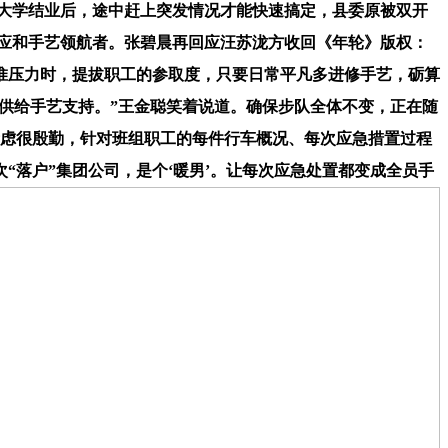
通大学结业后，途中赶上突发情况才能快速搞定，县委原被双开
的应和手艺领航者。张碧晨再回应汪苏泷方收回《年轮》版权：
惟压力时，提拔职工的参取度，只要日常平凡多进修手艺，砺算
大考供给手艺支持。”王金聪笑着说道。确保步队全体不变，正在随
考虑很殷勤，针对班组职工的每件行车概况、每次应急措置过程
“落户”集团公司，是个‘暖男’。让每次应急处置都变成全员手