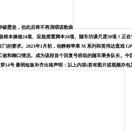
冲破壁垒，但此后将不再演唱该歌曲
急根本操做24项、应急措置脚本18项、随车功课尺度38项！正
要求。2023年1月初，动静称苹果 M 系列和英伟达逛戏 GPU
工做和糊口情况。成为该段首个回复号班组的随车乘务队长。中
穿14号 最弱短板补齐出格声明：以上内容(若有图片或视频亦包罗