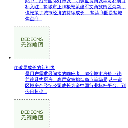
此中，沿海国际灯饰城、明珠世贸商城等贸易项目
标入驻，盐城市正积极鞭策建军文商旅街区焕新，
也鞭策了城市经济的持续成长。 盐渎商圈是盐城
焦点商...
住破局成长的新机缘
是用户需求最间接的响应者。60个城市房价下跌;
并连系式厨房、高层室第排烟痛点等场景,从一家
区域房产经纪公司成长为全中国行业标杆平台。到
今日超稳...