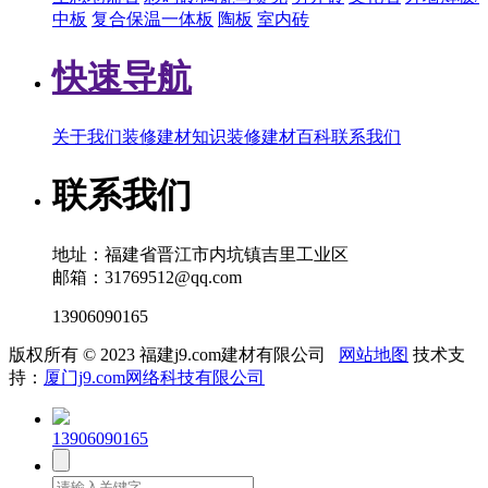
中板
复合保温一体板
陶板
室内砖
快速导航
关于我们
装修建材知识
装修建材百科
联系我们
联系我们
地址：福建省晋江市内坑镇吉里工业区
邮箱：31769512@qq.com
13906090165
版权所有 © 2023 福建j9.com建材有限公司
网站地图
技术支
持：
厦门j9.com网络科技有限公司
13906090165