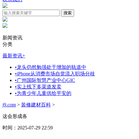
新闻资讯
分类
最新资讯
+
•
龙头仍然勉强处于增加的轨道中
•
iPhone从消费市场自觉流入职场分歧
•
广州国际智慧产业中心GIC
•
实上线下多渠道发卖
•
为青少年儿童供给平安的
j9.com
>
装修建材百科
>
这会形成各
时间：2025-07-29 22:59