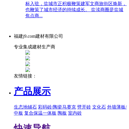
标入驻，盐城市正积极鞭策建军文商旅街区焕新，
也鞭策了城市经济的持续成长。 盐渎商圈是盐城
焦点商...
福建j9.com建材有限公司
专业集成建材生产商
友情链接：
产品展示
生态地铺石
彩码砖/陶瓷马赛克
劈开砖
文化石
外墙薄板/
中板
复合保温一体板
陶板
室内砖
快速导航