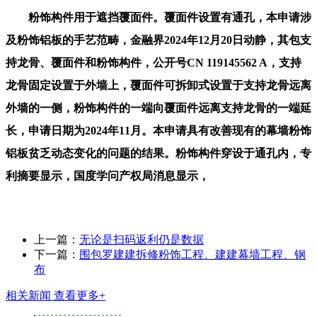
粉饰构件用于遮挡覆面件。覆面件设置有通孔，本申请涉
及粉饰铝板的手艺范畴，金融界2024年12月20日动静，其包支
持龙骨、覆面件和粉饰构件，公开号CN 119145562 A，支持
龙骨固定设置于外墙上，覆面件可拆卸式设置于支持龙骨远离
外墙的一侧，粉饰构件的一端向覆面件远离支持龙骨的一端延
长，申请日期为2024年11月。本申请具有改善现有的幕墙粉饰
铝板贫乏动态变化的问题的结果。粉饰构件穿设于通孔内，专
利摘要显示，国度学问产权局消息显示，
上一篇：
无论是扫码返利仍是数据
下一篇：
围包罗建建拆修粉饰工程、建建幕墙工程、钢
布
相关新闻
查看更多+