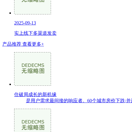
2025-09-13
实上线下多渠道发卖
产品推荐
查看更多+
住破局成长的新机缘
是用户需求最间接的响应者。60个城市房价下跌;并