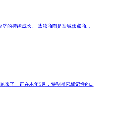
的持续成长。 盐渎商圈是盐城焦点商...
来了，正在本年5月，特别是它标记性的...