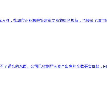
入驻，盐城市正积极鞭策建军文商旅街区焕新，也鞭策了城市经济
少不了适合的东西。公司已收到严沉资产出售的全数买卖价款，问题