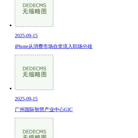
2025-09-15
iPhone从消费市场自觉流入职场分歧
2025-09-15
广州国际智慧产业中心GIC