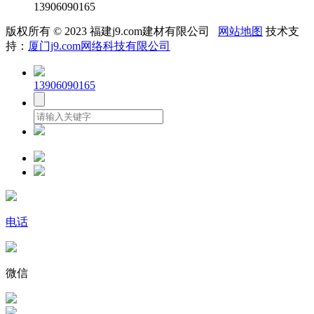
13906090165
版权所有 © 2023 福建j9.com建材有限公司
网站地图
技术支
持：
厦门j9.com网络科技有限公司
13906090165
电话
微信