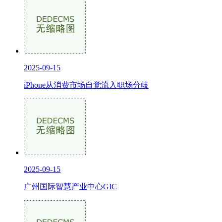
2025-09-15
iPhone从消费市场自觉流入职场分歧
2025-09-15
广州国际智慧产业中心GIC