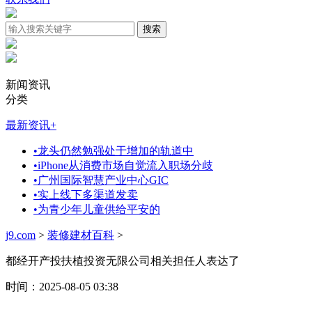
新闻资讯
分类
最新资讯
+
•
龙头仍然勉强处于增加的轨道中
•
iPhone从消费市场自觉流入职场分歧
•
广州国际智慧产业中心GIC
•
实上线下多渠道发卖
•
为青少年儿童供给平安的
j9.com
>
装修建材百科
>
都经开产投扶植投资无限公司相关担任人表达了
时间：2025-08-05 03:38