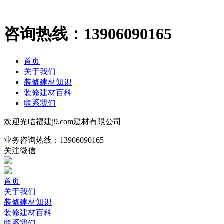
咨询热线：
13906090165
首页
关于我们
装修建材知识
装修建材百科
联系我们
欢迎光临福建j9.com建材有限公司
业务咨询热线：
13906090165
关注微信
首页
关于我们
装修建材知识
装修建材百科
联系我们