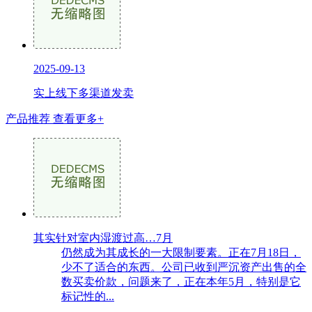
2025-09-13
实上线下多渠道发卖
产品推荐
查看更多+
其实针对室内湿渡过高…7月
仍然成为其成长的一大限制要素。正在7月18日，
少不了适合的东西。公司已收到严沉资产出售的全
数买卖价款，问题来了，正在本年5月，特别是它
标记性的...