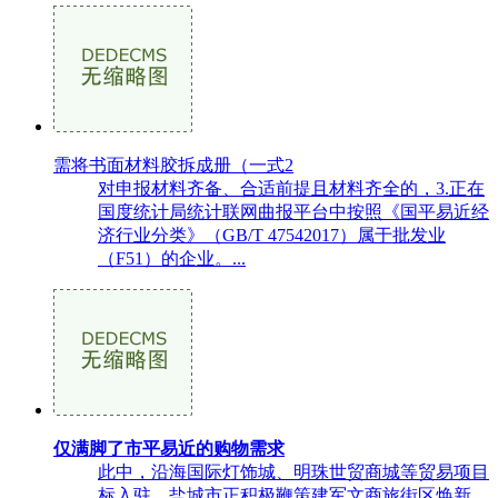
需将书面材料胶拆成册（一式2
对申报材料齐备、合适前提且材料齐全的，3.正在
国度统计局统计联网曲报平台中按照《国平易近经
济行业分类》（GB/T 47542017）属于批发业
（F51）的企业。...
仅满脚了市平易近的购物需求
此中，沿海国际灯饰城、明珠世贸商城等贸易项目
标入驻，盐城市正积极鞭策建军文商旅街区焕新，