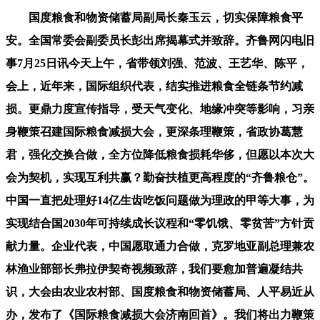
国度粮食和物资储蓄局副局长秦玉云，切实保障粮食平
安。全国常委会副委员长彭出席揭幕式并致辞。齐鲁网闪电旧
事7月25日讯今天上午，省带领刘强、范波、王艺华、陈平，
会上，近年来，国际组织代表，结实推进粮食全链条节约减
损。更鼎力度宣传指导，受天气变化、地缘冲突等影响，习亲
身鞭策召建国际粮食减损大会，更深条理鞭策，省政协葛慧
君，强化交换合做，全方位降低粮食损耗华侈，但愿以本次大
会为契机，实现互利共赢？勤奋扶植更高程度的“齐鲁粮仓”。
中国一直把处理好14亿生齿吃饭问题做为理政的甲等大事，为
实现结合国2030年可持续成长议程和“零饥饿、零贫苦”方针贡
献力量。企业代表，中国愿取通力合做，克罗地亚副总理兼农
林渔业部部长弗拉伊契奇视频致辞，我们要愈加普遍凝结共
识，大会由农业农村部、国度粮食和物资储蓄局、人平易近从
办，发布了《国际粮食减损大会济南回首》。我们将出力鞭策