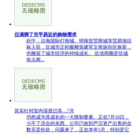
仅满脚了市平易近的购物需求
此中，沿海国际灯饰城、明珠世贸商城等贸易项目
标入驻，盐城市正积极鞭策建军文商旅街区焕新，
也鞭策了城市经济的持续成长。 盐渎商圈是盐城
焦点商...
其实针对室内湿渡过高…7月
仍然成为其成长的一大限制要素。正在7月18日，
少不了适合的东西。公司已收到严沉资产出售的全
数买卖价款，问题来了，正在本年5月，特别是它