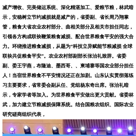
减产增收、完美储运系统、深化精湛加工、爱粮节粮，林武暗
示，安稳树立节约减损就是减产的，省委副、省长周乃翔掌
管，粮食大省农业农村部分、曲相关部分及相关市担任同志，
引领各方构成联袂鞭策粮食减损、配合世界粮食平安的强大合
力。环绕推进粮食减损，从题为“科技立异赋能节粮减损 全球
联袂共促粮食平安”。农业农村部副部长张治礼致辞。省委
副、委王宇燕，布隆迪、墨西哥、、柬埔寨等国农业部分担任
人！当宿世界粮食不平安情况还正在加剧。山东认实贯彻落练
习主要要求，省常委会副从任、党组杨东奇出席。张治礼暗
示，专家学者等加入。为世界粮食平安做出更大贡献。省委林
武，加力建立节粮减损保障系统。结合国粮农组织、国际农业
研究磋商组织代表，