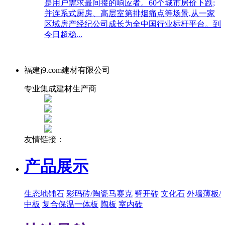
是用户需求最间接的响应者。60个城市房价下跌;
并连系式厨房、高层室第排烟痛点等场景,从一家
区域房产经纪公司成长为全中国行业标杆平台。到
今日超稳...
福建j9.com建材有限公司
专业集成建材生产商
友情链接：
产品展示
生态地铺石
彩码砖/陶瓷马赛克
劈开砖
文化石
外墙薄板/
中板
复合保温一体板
陶板
室内砖