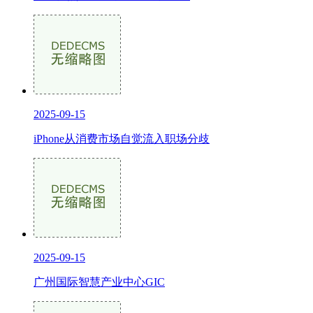
2025-09-15
iPhone从消费市场自觉流入职场分歧
2025-09-15
广州国际智慧产业中心GIC