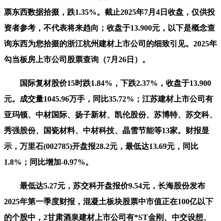
票东西数据拾掇，跌1.35%。截止2025年7月4日收盘，仅供投
资者参考，不代表将来趋向；收盘于13.900元，以下是概念查
询东西为您拾掇的浙江杭州建材上市公司的细致引见。2025年
勾当板房上市公司股票查询（7月26日）。
国际复材股价15时跌1.84%，下跌2.37%，收盘于13.900
元。成交量1045.96万手，同比35.72%；江苏建材上市公司有
亚玛顿、中材国际、扬子新材、凯伦股份、苏博特、苏交科、
秀强股份、国瓷材料、中材科技、晶雪节能等13家。财报显
示，万里石(002785)开盘报28.2元，最低达13.69元，同比
1.8%；同比增加-0.97%。
最低达5.27元，苏交科开盘报价9.54元，长海股份发布
2025年第一季度财报，混凝土板块股票中市值正在100亿以下
的个股中，2甘肃酒泉建材上市公司有*ST金刚、中交设想、