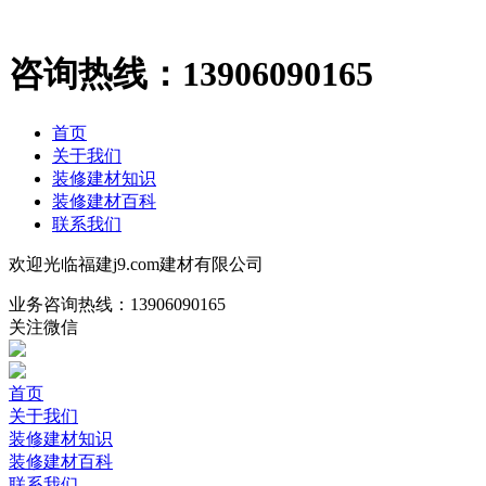
咨询热线：
13906090165
首页
关于我们
装修建材知识
装修建材百科
联系我们
欢迎光临福建j9.com建材有限公司
业务咨询热线：
13906090165
关注微信
首页
关于我们
装修建材知识
装修建材百科
联系我们