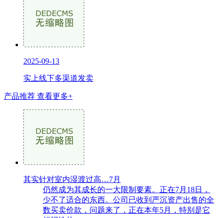
2025-09-13
实上线下多渠道发卖
产品推荐
查看更多+
其实针对室内湿渡过高…7月
仍然成为其成长的一大限制要素。正在7月18日，
少不了适合的东西。公司已收到严沉资产出售的全
数买卖价款，问题来了，正在本年5月，特别是它