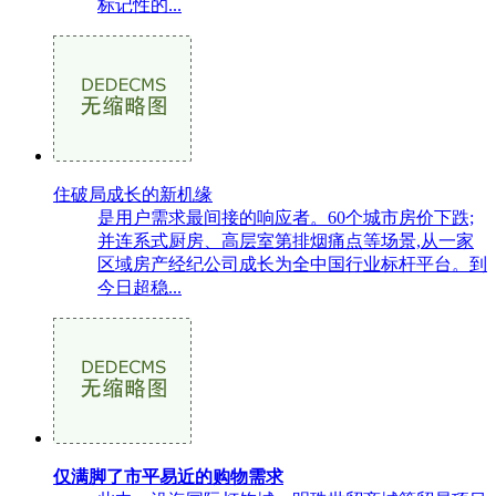
标记性的...
住破局成长的新机缘
是用户需求最间接的响应者。60个城市房价下跌;
并连系式厨房、高层室第排烟痛点等场景,从一家
区域房产经纪公司成长为全中国行业标杆平台。到
今日超稳...
仅满脚了市平易近的购物需求