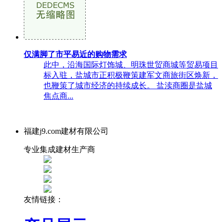
仅满脚了市平易近的购物需求
此中，沿海国际灯饰城、明珠世贸商城等贸易项目
标入驻，盐城市正积极鞭策建军文商旅街区焕新，
也鞭策了城市经济的持续成长。 盐渎商圈是盐城
焦点商...
福建j9.com建材有限公司
专业集成建材生产商
友情链接：