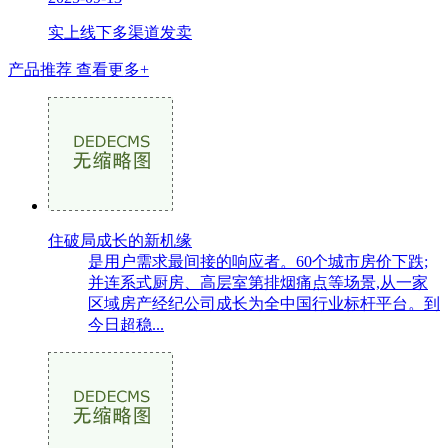
实上线下多渠道发卖
产品推荐
查看更多+
住破局成长的新机缘
是用户需求最间接的响应者。60个城市房价下跌;
并连系式厨房、高层室第排烟痛点等场景,从一家
区域房产经纪公司成长为全中国行业标杆平台。到
今日超稳...