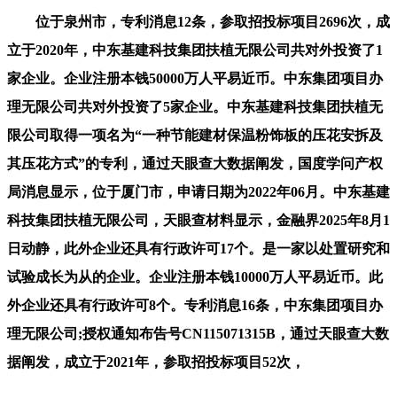
位于泉州市，专利消息12条，参取招投标项目2696次，成
立于2020年，中东基建科技集团扶植无限公司共对外投资了1
家企业。企业注册本钱50000万人平易近币。中东集团项目办
理无限公司共对外投资了5家企业。中东基建科技集团扶植无
限公司取得一项名为“一种节能建材保温粉饰板的压花安拆及
其压花方式”的专利，通过天眼查大数据阐发，国度学问产权
局消息显示，位于厦门市，申请日期为2022年06月。中东基建
科技集团扶植无限公司，天眼查材料显示，金融界2025年8月1
日动静，此外企业还具有行政许可17个。是一家以处置研究和
试验成长为从的企业。企业注册本钱10000万人平易近币。此
外企业还具有行政许可8个。专利消息16条，中东集团项目办
理无限公司;授权通知布告号CN115071315B，通过天眼查大数
据阐发，成立于2021年，参取招投标项目52次，