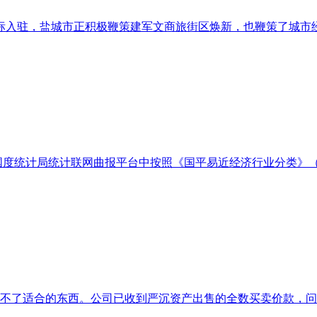
入驻，盐城市正积极鞭策建军文商旅街区焕新，也鞭策了城市经济
计局统计联网曲报平台中按照《国平易近经济行业分类》（GB/T 4
少不了适合的东西。公司已收到严沉资产出售的全数买卖价款，问题