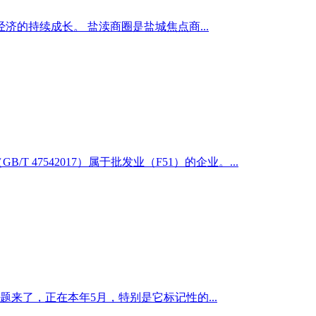
的持续成长。 盐渎商圈是盐城焦点商...
7542017）属于批发业（F51）的企业。...
来了，正在本年5月，特别是它标记性的...