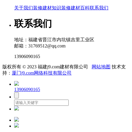
关于我们
装修建材知识
装修建材百科
联系我们
联系我们
地址：福建省晋江市内坑镇吉里工业区
邮箱：31769512@qq.com
13906090165
版权所有 © 2023 福建j9.com建材有限公司
网站地图
技术支
持：
厦门j9.com网络科技有限公司
13906090165