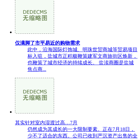
仅满脚了市平易近的购物需求
此中，沿海国际灯饰城、明珠世贸商城等贸易项目
标入驻，盐城市正积极鞭策建军文商旅街区焕新，
也鞭策了城市经济的持续成长。 盐渎商圈是盐城
焦点商...
其实针对室内湿渡过高…7月
仍然成为其成长的一大限制要素。正在7月18日，
少不了适合的东西。公司已收到严沉资产出售的全