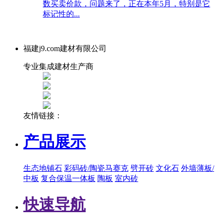
数买卖价款，问题来了，正在本年5月，特别是它
标记性的...
福建j9.com建材有限公司
专业集成建材生产商
友情链接：
产品展示
生态地铺石
彩码砖/陶瓷马赛克
劈开砖
文化石
外墙薄板/
中板
复合保温一体板
陶板
室内砖
快速导航