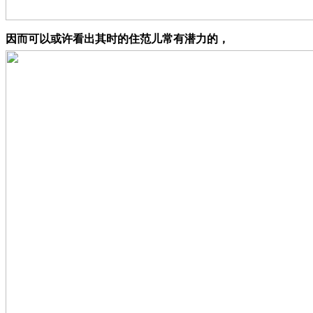
因而可以或许看出其时的住范儿常有潜力的，