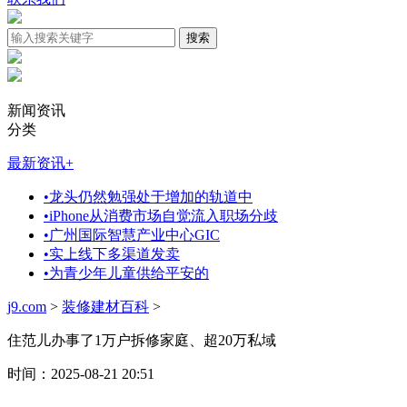
新闻资讯
分类
最新资讯
+
•
龙头仍然勉强处于增加的轨道中
•
iPhone从消费市场自觉流入职场分歧
•
广州国际智慧产业中心GIC
•
实上线下多渠道发卖
•
为青少年儿童供给平安的
j9.com
>
装修建材百科
>
住范儿办事了1万户拆修家庭、超20万私域
时间：2025-08-21 20:51