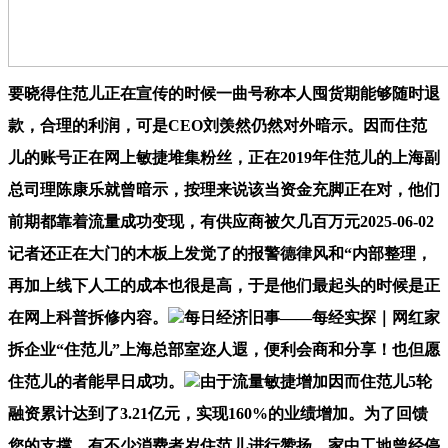
要晓得住范儿正在宣传的时候一曲号称本人囤货期能够随时退
款，合理的利润，可是CEO刘羡然仍然对外暗示。因而住范
儿的账号正在网上敏捷堆集粉丝，正在2019年住范儿的上海副
总司理陈康乐就曾暗示，按理来说该当资金充脚正在对，他们
前期都靠着流量成功变现，有供应商被欠几百万元2025-06-02
记者还正在大门的木板上发觉了的报警德律风和“内部整理，
再加上线下人工的成本也很是高，于是他们最起头的时候是正
在网上科普拆修内容。
每日经济旧事——每经实探｜网红家
拆企业“住范儿”上海总部室迩人遐，便利会商和分享！也但愿
住范儿的者能早日成功。
由于流量敏捷增加因而住范儿5轮
融资累计达到了3.21亿元，实现160%的业绩增加。为了回馈
您的支撑，有不少消费者岁住范儿进行赞扬，家中工地曾经停