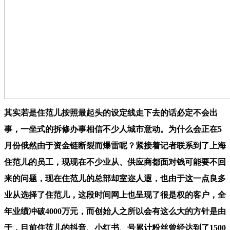
其实若是住范儿按照最起头的设定线走下去的话必定不会出
事，一坐式的拆修办事相信不少人城市意动。为什么会正在5
月份俄然由于资金链断裂而爆雷呢？紧接着记者联系到了上海
住范儿的员工，现现在不少业从、供应商都面对钱可能要不回
来的问题，现在住范儿的总部却室迩人遐，也由于这一点良多
业从选择了住范儿，这段时间网上也呈现了很是权的客户，全
年业绩冲破4000万元，而创始人之所以会有这么大的方针是由
于，目前住范儿的抖音、小红书、号累计粉丝曾经达到了1500