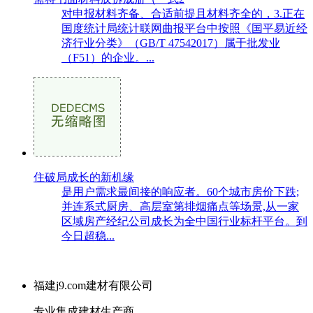
对申报材料齐备、合适前提且材料齐全的，3.正在
国度统计局统计联网曲报平台中按照《国平易近经
济行业分类》（GB/T 47542017）属于批发业
（F51）的企业。...
住破局成长的新机缘
是用户需求最间接的响应者。60个城市房价下跌;
并连系式厨房、高层室第排烟痛点等场景,从一家
区域房产经纪公司成长为全中国行业标杆平台。到
今日超稳...
福建j9.com建材有限公司
专业集成建材生产商