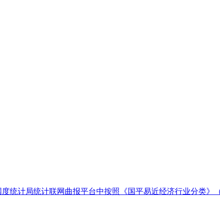
计局统计联网曲报平台中按照《国平易近经济行业分类》（GB/T 4