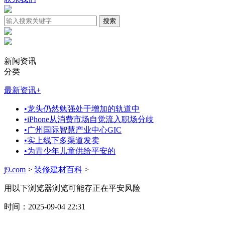
新闻资讯
分类
最新资讯
+
•
龙头仍然勉强处于增加的轨道中
•
iPhone从消费市场自觉流入职场分歧
•
广州国际智慧产业中心GIC
•
实上线下多渠道发卖
•
为青少年儿童供给平安的
j9.com
>
装修建材百科
>
用以下浏览器浏览可能存正在平安风险
时间：2025-09-04 22:31