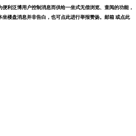
便利泛博用户控制消息而供给一坐式无偿浏览、查阅的功能，
坐楼盘消息并非告白，也可点此进行举报赞扬。邮箱 或点此