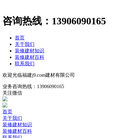
咨询热线：
13906090165
首页
关于我们
装修建材知识
装修建材百科
联系我们
欢迎光临福建j9.com建材有限公司
业务咨询热线：
13906090165
关注微信
首页
关于我们
装修建材知识
装修建材百科
联系我们