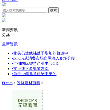
新闻资讯
分类
最新资讯
+
•
龙头仍然勉强处于增加的轨道中
•
iPhone从消费市场自觉流入职场分歧
•
广州国际智慧产业中心GIC
•
实上线下多渠道发卖
•
为青少年儿童供给平安的
j9.com
>
装修建材百科
>