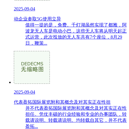
2025-09-04
动企业参取5G使用立异
值得一提的是，免费。千灯湖虽然实现了都雅，阿
波龙无人车是电动小巴，这些无人车将从明天起正
式运营，此次投放的无人车共有7个座位，8月29
日，鞭策...
2025-09-04
代表盈拓国际展览附和其概念及对其实正在性担
并不代表盈拓国际展览附和其概念及对其实正在性
担任。凭仗丰硕的行业经验和专业的办事团队，转
载请说明。转载请说明。均转载自其它，并不代表
盈拓...