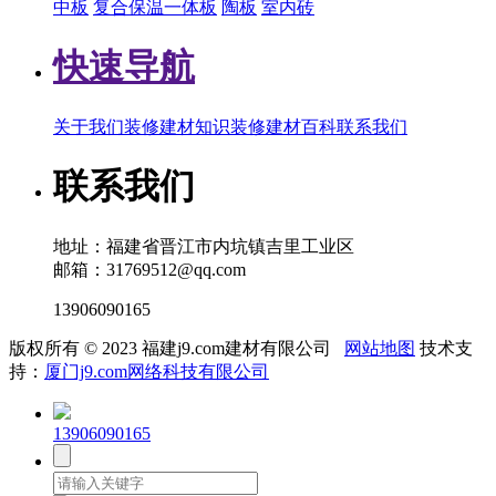
中板
复合保温一体板
陶板
室内砖
快速导航
关于我们
装修建材知识
装修建材百科
联系我们
联系我们
地址：福建省晋江市内坑镇吉里工业区
邮箱：31769512@qq.com
13906090165
版权所有 © 2023 福建j9.com建材有限公司
网站地图
技术支
持：
厦门j9.com网络科技有限公司
13906090165