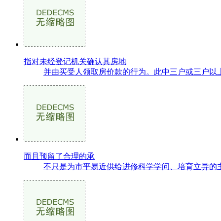
指对未经登记机关确认其房地
并由买受人领取房价款的行为。此中三户或三户以上
而且预留了合理的承
不只是为市平易近供给进修科学学问、培育立异的主