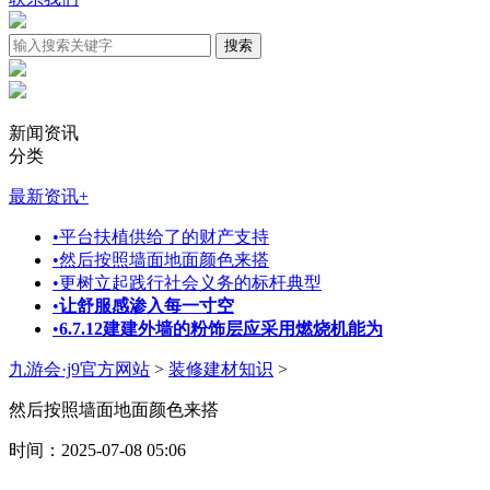
新闻资讯
分类
最新资讯
+
•
平台扶植供给了的财产支持
•
然后按照墙面地面颜色来搭
•
更树立起践行社会义务的标杆典型
•
让舒服感渗入每一寸空
•
6.7.12建建外墙的粉饰层应采用燃烧机能为
九游会·j9官方网站
>
装修建材知识
>
然后按照墙面地面颜色来搭
时间：2025-07-08 05:06