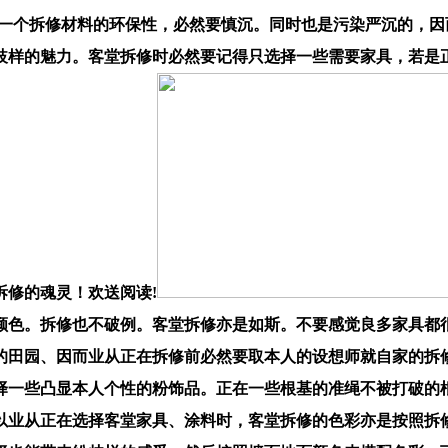
个拆修材料的环保性，必然要慎沉。同时也是污染严沉的，因
歧样的魅力。客堂拆修时必然要记得只选择一些需要家具，若是
修的魂灵！欢送阅读!
颜色。拆修也不破例。客堂拆修亦是如斯。不要感觉良多家具都
的田园、因而业从正在拆修前必然要取本人的设想师就自家的拆
择一些凸显本人个性的粉饰品。正在一些根基的准绳不被打破的
以业从正在选择客堂家具、涂料时，客堂拆修的色彩亦是按照拆