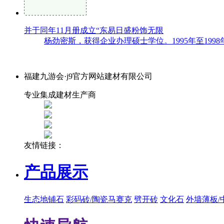
并于同年11月册成立“东易日盛粉饰无限
杨劲密斯，获得企业办理硕士学位。1995年至19
福建九游会·j9官方网站建材有限公司
专业集成建材生产商
友情链接：
产品展示
生态地铺石
彩码砖/陶瓷马赛克
劈开砖
文化石
外墙薄板/