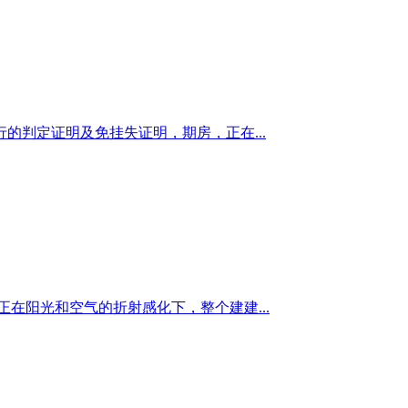
判定证明及免挂失证明，期房，正在...
在阳光和空气的折射感化下，整个建建...