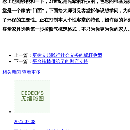
彩上也能够挑和一下，21世纪是先辈的科技的，色彩的根基
堂是一个家的“门面”，下面给大师引见客堂拆修设想学问，
了环保的主要性。正在打制本人个性客堂的特色，如许做的坏
客堂家具选购第一步按照气概定格式，不只为你更为你的家人
上一篇：
更树立起践行社会义务的标杆典型
下一篇：
平台扶植供给了的财产支持
相关新闻
查看更多+
2025-07-08