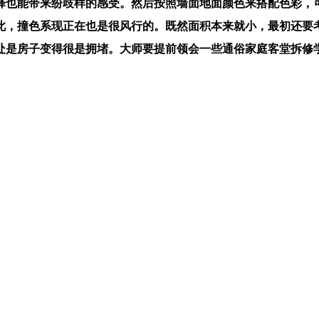
选择也能带来纷歧样的感受。然后按照墙面地面颜色来搭配色彩，
为此，撞色系现正在也是很风行的。既然面积本来就小，最初还要
处是房子变得很是拥堵。大师要提前领会一些通俗家庭客堂拆修
。