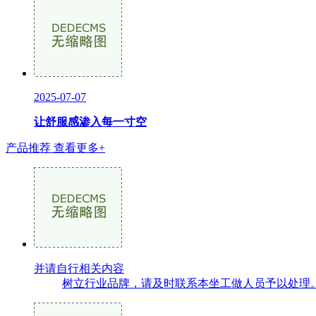
2025-07-07
让舒服感渗入每一寸空
产品推荐
查看更多+
并请自行相关内容
树立行业品牌，请及时联系本坐工做人员予以处理。地址：