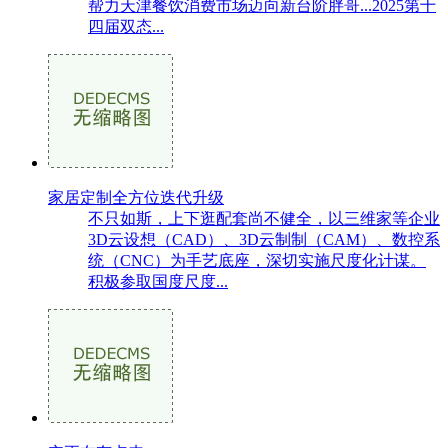
帮力天津餐饮消费市场迈向新台阶胖哥...2025第十
四届双态...
家居定制全方位迭代升级
不只如斯，上下逛配套尚不健全，以三维家等企业
3D云设想（CAD）、3D云制制（CAM）、数控系
统（CNC）为手艺底座，深切实施尺度化计谋。
积极参取国度尺度...