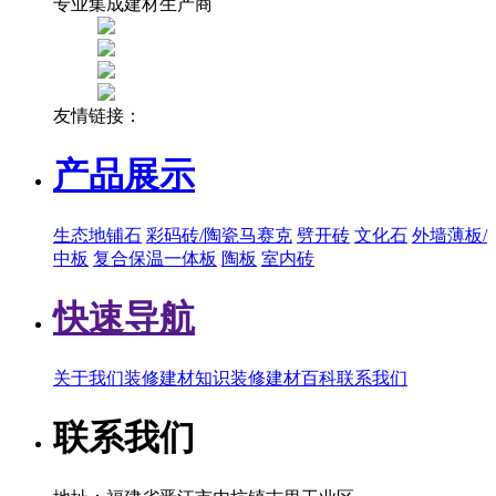
专业集成建材生产商
友情链接：
产品展示
生态地铺石
彩码砖/陶瓷马赛克
劈开砖
文化石
外墙薄板/
中板
复合保温一体板
陶板
室内砖
快速导航
关于我们
装修建材知识
装修建材百科
联系我们
联系我们