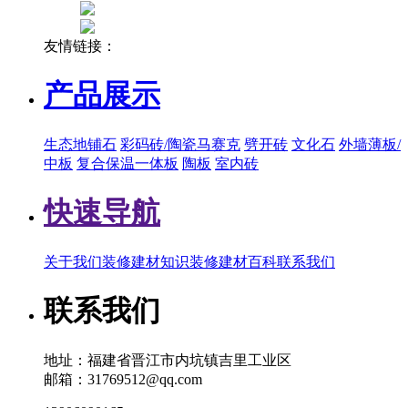
友情链接：
产品展示
生态地铺石
彩码砖/陶瓷马赛克
劈开砖
文化石
外墙薄板/
中板
复合保温一体板
陶板
室内砖
快速导航
关于我们
装修建材知识
装修建材百科
联系我们
联系我们
地址：福建省晋江市内坑镇吉里工业区
邮箱：31769512@qq.com