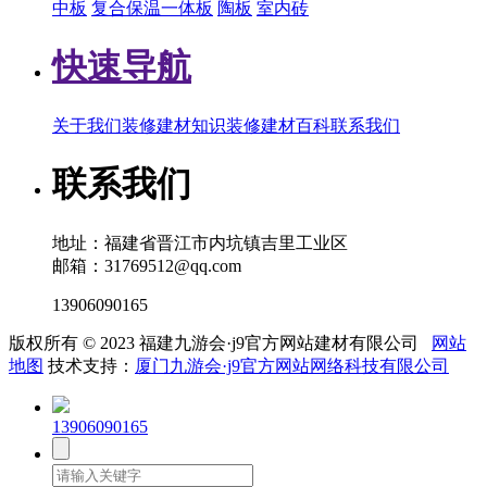
中板
复合保温一体板
陶板
室内砖
快速导航
关于我们
装修建材知识
装修建材百科
联系我们
联系我们
地址：福建省晋江市内坑镇吉里工业区
邮箱：31769512@qq.com
13906090165
版权所有 © 2023 福建九游会·j9官方网站建材有限公司
网站
地图
技术支持：
厦门九游会·j9官方网站网络科技有限公司
13906090165