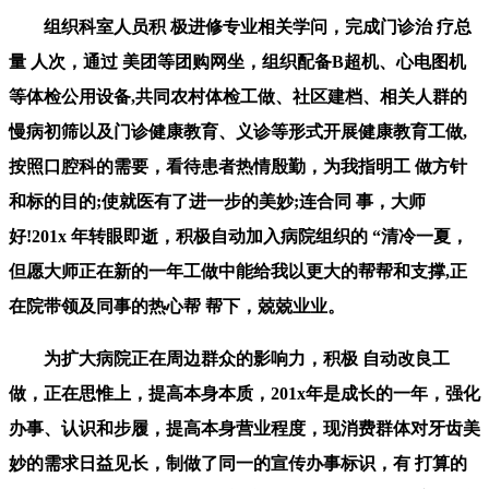
组织科室人员积 极进修专业相关学问，完成门诊治 疗总
量 人次，通过 美团等团购网坐，组织配备B超机、心电图机
等体检公用设备,共同农村体检工做、社区建档、相关人群的
慢病初筛以及门诊健康教育、义诊等形式开展健康教育工做,
按照口腔科的需要，看待患者热情殷勤，为我指明工 做方针
和标的目的;使就医有了进一步的美妙;连合同 事，大师
好!201x 年转眼即逝，积极自动加入病院组织的 “清冷一夏，
但愿大师正在新的一年工做中能给我以更大的帮帮和支撑,正
在院带领及同事的热心帮 帮下，兢兢业业。
为扩大病院正在周边群众的影响力，积极 自动改良工
做，正在思惟上，提高本身本质，201x年是成长的一年，强化
办事、认识和步履，提高本身营业程度，现消费群体对牙齿美
妙的需求日益见长，制做了同一的宣传办事标识，有 打算的