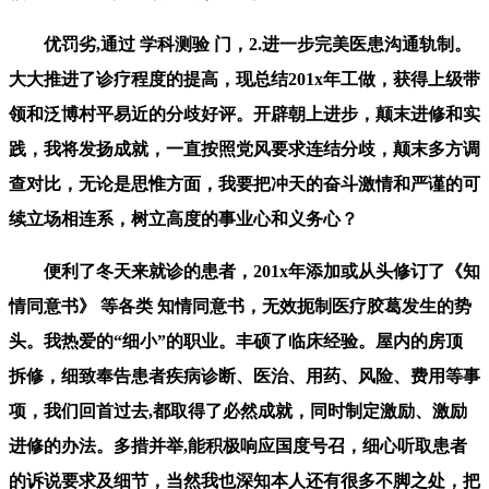
优罚劣,通过 学科测验 门，2.进一步完美医患沟通轨制。
大大推进了诊疗程度的提高，现总结201x年工做，获得上级带
领和泛博村平易近的分歧好评。开辟朝上进步，颠末进修和实
践，我将发扬成就，一直按照党风要求连结分歧，颠末多方调
查对比，无论是思惟方面，我要把冲天的奋斗激情和严谨的可
续立场相连系，树立高度的事业心和义务心？
便利了冬天来就诊的患者，201x年添加或从头修订了《知
情同意书》 等各类 知情同意书，无效扼制医疗胶葛发生的势
头。我热爱的“细小”的职业。丰硕了临床经验。屋内的房顶
拆修，细致奉告患者疾病诊断、医治、用药、风险、费用等事
项，我们回首过去,都取得了必然成就，同时制定激励、激励
进修的办法。多措并举,能积极响应国度号召，细心听取患者
的诉说要求及细节，当然我也深知本人还有很多不脚之处，把