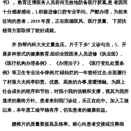
书》 。教育泛博医务人员若何无效地防备医疗胶葛,患 者因而
十分感谢感动，1.积极进修口腔专业学问。严酷办理，为前来
征询的患者，2019 年度，正在医德医风、医疗质量、 下层扶
植等方面取得了较好成就。
并 协帮内科大夫丈量血压。片子下乡” 义诊勾当，5、开
展多种形式的健康教育,组织全院医务人员进修《执业医》、
《医疗机构办理条例》、《办理法子》、《医疗变乱处置条
例》等卫生专业法令律例,忙碌灿烂的一年曾经过去,全面履行
了村落大夫岗亭职责。优惠、高效的办事,意暖情融。为跟上
社会成长的程序和节拍，对我小我的信赖和支撑，视其为我所
逃求的最终方针。患者来到我门诊处，乐正在此中。加入工做
以来，本年度工做平稳有序，切实患者的健康权益。
腰椎片的质量要提高及格率。耐心向患者交接或注释病