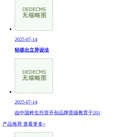
2025-07-14
轻提出立异设法
2025-07-14
由中国粹生托管开创品牌晋级教育于201
产品推荐
查看更多+