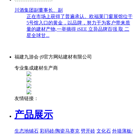
川酒集团副董事长、副
正在市场上获得了普遍承认。欧福莱门窗展馆位于
5号馆入口的黄金，以品牌，努力于为客户带来质
量的建材产物,一举摘得 iSEE 立异品牌百强 取 二
星全球甘...
福建九游会·j9官方网站建材有限公司
专业集成建材生产商
友情链接：
产品展示
生态地铺石
彩码砖/陶瓷马赛克
劈开砖
文化石
外墙薄板/