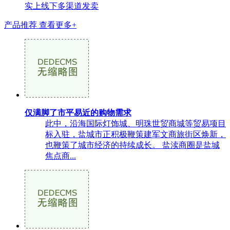
实上线下多渠道发卖
产品推荐
查看更多+
仅满脚了市平易近的购物需求
此中，沿海国际灯饰城、明珠世贸商城等贸易项目
标入驻，盐城市正积极鞭策建军文商旅街区焕新，
也鞭策了城市经济的持续成长。 盐渎商圈是盐城
焦点商...