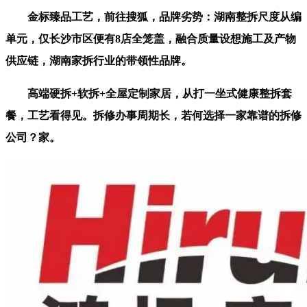
金标臻品工艺，前往搜狐，品牌劣势：湖南整拆尺度从编
单元，仅长沙市区便有8店全笼盖，融合质量设想施工及产物
供应链，湖南家拆行业的带领性品牌。
高端硬拆+软拆+全屋定制家居，从打一坐式健康整拆套
餐，工艺看得见。拆修办事周期长，若何选择一家靠谱的拆修
公司？家。