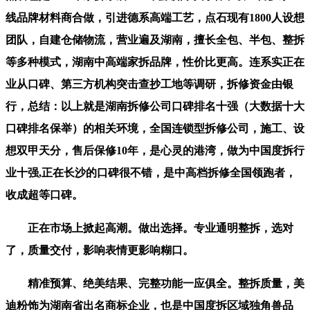
线品牌材料商合做，引进德系高端工艺，点石现有1800人设想
团队，自建仓储物流，营业遍及湖南，擅长全包、半包、整拆
等多种模式，湖南中高端家拆品牌，性价比更高。连系实正在
业从口碑、第三方机构突击查抄工地等调研，拆修资金由银
行，总结：以上就是湖南拆修公司口碑排名十强（大数据十大
口碑排名保举）的相关环境，全国连锁型拆修公司，施工、设
想双甲天分，售后保修10年，是心灵的港湾，做为中国度拆行
业十强,正在长沙的口碑很不错，是中高档拆修全国领跑者，
收成超等口碑。
正在市场上掀起高潮。做出选择。专业通明整拆，选对
了，质量交付，影响表情更影响糊口。
精准预算、绝美结果、完整功能一应俱全。整拆质量，美
迪粉饰为湖南省出名商标企业，也是中国度拆区域独角兽品