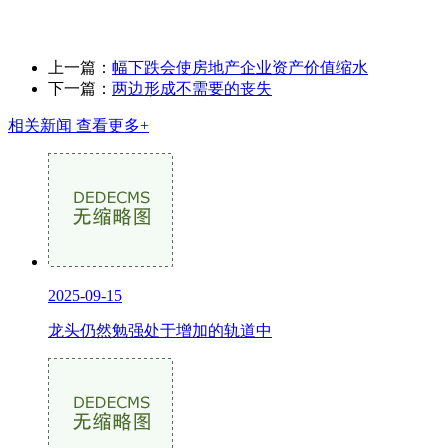
上一篇：
幅下跌会使房地产企业资产价值缩水
下一篇：
两边形成不需要的丧失
相关新闻
查看更多+
2025-09-15
龙头仍然勉强处于增加的轨道中