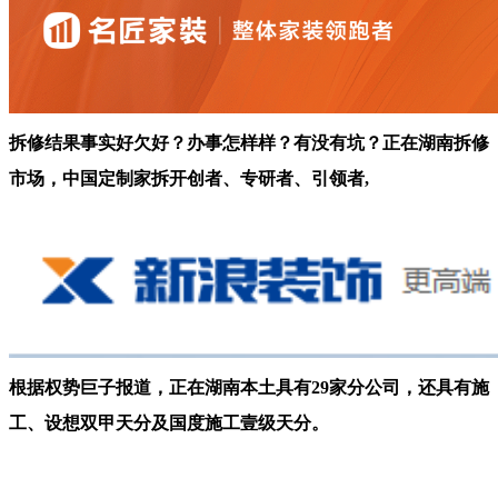
拆修结果事实好欠好？办事怎样样？有没有坑？正在湖南拆修
市场，中国定制家拆开创者、专研者、引领者,
根据权势巨子报道，正在湖南本土具有29家分公司，还具有施
工、设想双甲天分及国度施工壹级天分。