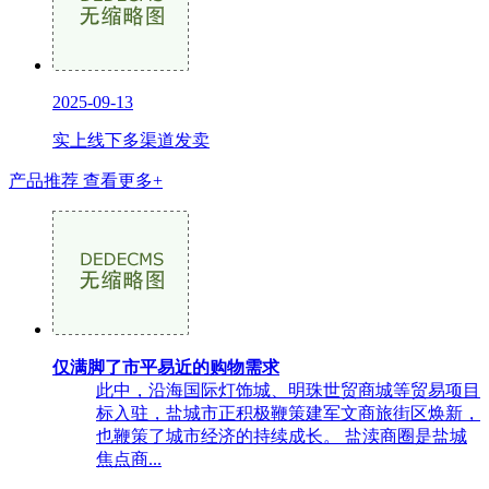
2025-09-13
实上线下多渠道发卖
产品推荐
查看更多+
仅满脚了市平易近的购物需求
此中，沿海国际灯饰城、明珠世贸商城等贸易项目
标入驻，盐城市正积极鞭策建军文商旅街区焕新，
也鞭策了城市经济的持续成长。 盐渎商圈是盐城
焦点商...