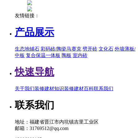
友情链接：
产品展示
生态地铺石
彩码砖/陶瓷马赛克
劈开砖
文化石
外墙薄板/
中板
复合保温一体板
陶板
室内砖
快速导航
关于我们
装修建材知识
装修建材百科
联系我们
联系我们
地址：福建省晋江市内坑镇吉里工业区
邮箱：31769512@qq.com